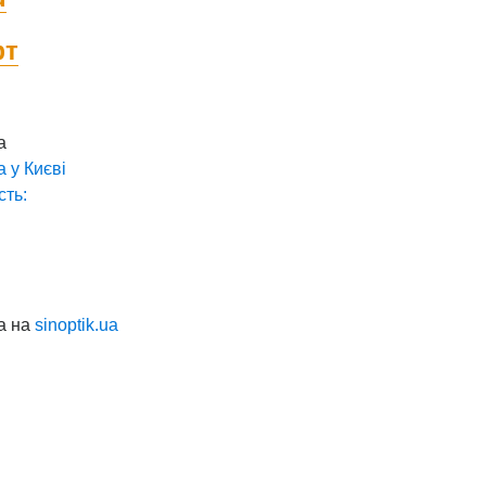
фт
а
а у
Києві
сть:
а на
sinoptik.ua