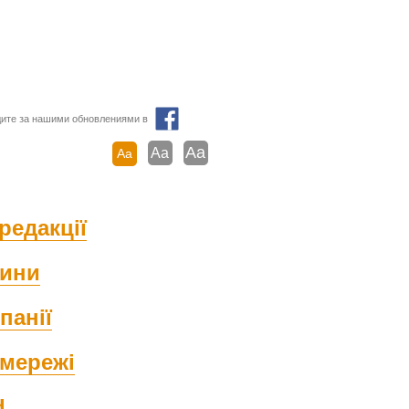
ите за нашими обновлениями в
Aa
Aa
Aa
редакції
ини
панії
мережі
d