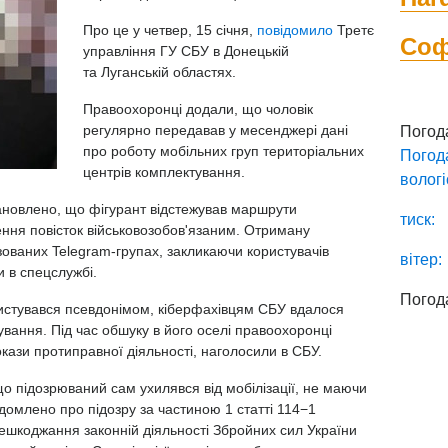
Про це у четвер, 15 січня,
повідомило
Третє
Со
управління ГУ СБУ в Донецькій
та Луганській областях.
Правоохоронці додали, що чоловік
регулярно передавав у месенджері дані
Погод
про роботу мобільних груп територіальних
Погод
центрів комплектування.
вологі
тановлено, що фігурант відстежував маршрути
тиск:
ення повісток військовозобов'язаним. Отриману
зованих Telegram-групах, закликаючи користувачів
вітер:
и в спецслужбі.
Погод
ристувався псевдонімом, кіберфахівцям СБУ вдалося
ування. Під час обшуку в його оселі правоохоронці
докази протиправної діяльності, наголосили в СБУ.
о підозрюваний сам ухилявся від мобілізації, не маючи
ідомлено про підозру за частиною 1 статті 114−1
ешкоджання законній діяльності Збройних сил України