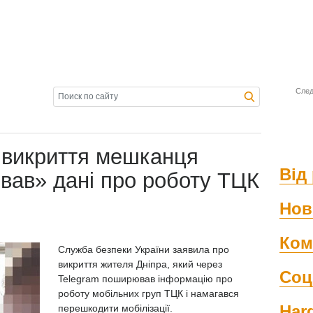
След
 викриття мешканця
Від 
ивав» дані про роботу ТЦК
Нов
Ком
Служба безпеки України
заявила про
викриття
жителя Дніпра, який через
Соц
Telegram поширював інформацію про
роботу мобільних груп ТЦК і намагався
Har
перешкодити мобілізації.