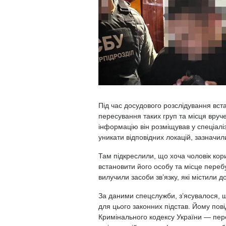
Під час досудового розслідування вс
пересування таких груп та місця вруч
інформацію він розміщував у спеціалі
уникати відповідних локацій, зазначил
Там підкреслили, що хоча чоловік ко
встановити його особу та місце переб
вилучили засоби зв’язку, які містили 
За даними спецслужби, з’ясувалося, щ
для цього законних підстав. Йому пов
Кримінального кодексу України — пер