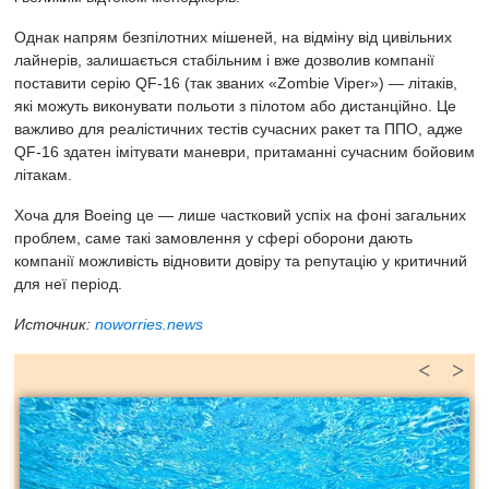
Однак напрям безпілотних мішеней, на відміну від цивільних
лайнерів, залишається стабільним і вже дозволив компанії
поставити серію QF‑16 (так званих «Zombie Viper») — літаків,
які можуть виконувати польоти з пілотом або дистанційно. Це
важливо для реалістичних тестів сучасних ракет та ППО, адже
QF‑16 здатен імітувати маневри, притаманні сучасним бойовим
літакам.
Хоча для Boeing це — лише частковий успіх на фоні загальних
проблем, саме такі замовлення у сфері оборони дають
компанії можливість відновити довіру та репутацію у критичний
для неї період.
Источник:
noworries.news
<
>