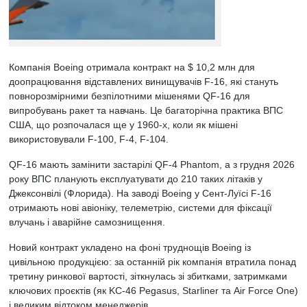
Компанія Boeing отримала контракт на $ 10,2 млн для
доопрацювання відставлених винищувачів F‑16, які стануть
повнорозмірними безпілотними мішенями QF‑16 для
випробувань ракет та навчань. Це багаторічна практика ВПС
США, що розпочалася ще у 1960-х, коли як мішені
використовували F‑100, F‑4, F‑104.
QF‑16 мають замінити застарілі QF‑4 Phantom, а з грудня 2026
року ВПС планують експлуатувати до 210 таких літаків у
Джексонвілі (Флорида). На заводі Boeing у Сент-Луїсі F‑16
отримають нові авіоніку, телеметрію, системи для фіксації
влучань і аварійне самознищення.
Новий контракт укладено на фоні труднощів Boeing із
цивільною продукцією: за останній рік компанія втратила понад
третину ринкової вартості, зіткнулась зі збитками, затримками
ключових проєктів (як KC‑46 Pegasus, Starliner та Air Force One)
і великим відтоком менеджерів.