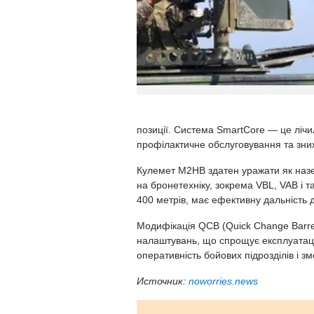
позиції. Система SmartCore — це лічи
профілактичне обслуговування та зни
Кулемет M2HB здатен уражати як наземн
на бронетехніку, зокрема VBL, VAB і т
400 метрів, має ефективну дальність до
Модифікація QCB (Quick Change Barre
налаштувань, що спрощує експлуатаці
оперативність бойових підрозділів і з
Источник:
noworries.news