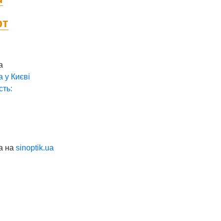
фт
а
а у
Києві
сть:
а на
sinoptik.ua