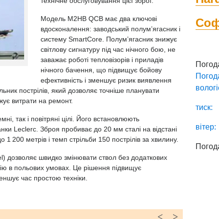
технічне обслуговування цієї зброї.
Модель M2HB QCB має два ключові
Со
вдосконалення: заводський полум’ягасник і
систему SmartCore. Полум’ягасник знижує
світлову сигнатуру під час нічного бою, не
заважає роботі тепловізорів і приладів
Погод
нічного бачення, що підвищує бойову
Погод
ефективність і зменшує ризик виявлення
вологі
льник пострілів, який дозволяє точніше планувати
жує витрати на ремонт.
тиск:
і, так і повітряні цілі. Його встановлюють
вітер:
анки Leclerc. Зброя пробиває до 20 мм сталі на відстані
 1 200 метрів і темп стрільби 150 пострілів за хвилину.
Погод
l) дозволяє швидко змінювати ствол без додаткових
ю в польових умовах. Це рішення підвищує
меншує час простою техніки.
<
>