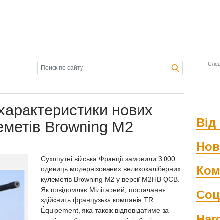
След
 характеристики нових
Від 
еметів Browning M2
Нов
Сухопутні війська Франції замовили 3 000
Ком
одиниць модернізованих великокаліберних
кулеметів Browning M2 у версії M2HB QCB.
Як повідомляє Мілітарний, постачання
Соц
здійснить французька компанія TR
Équipement, яка також відповідатиме за
Har