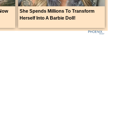
 Now
She Spends Millions To Transform
Herself Into A Barbie Doll!