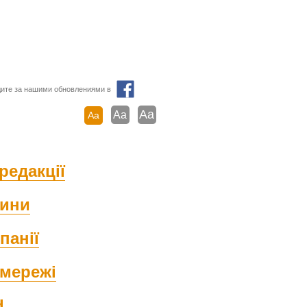
ите за нашими обновлениями в
Aa
Aa
Aa
редакції
ини
панії
мережі
d