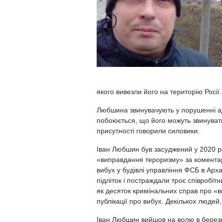
якого вивезли його на територію Росії
Любшина звинувачують у порушенні адм
побоюється, що його можуть звинуватит
присутності говорили силовики.
Іван Любшин
був засуджений
у 2020 р
«виправдання тероризму» за комента
вибух у будівлі управління ФСБ в Арха
підліток і постраждали троє співробіт
як десяток кримінальних справ про «
публікації про вибух. Декількох людей
Іван Любшин вийшов на волю в березн