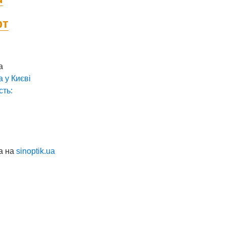
фт
а
а у
Києві
сть:
а на
sinoptik.ua