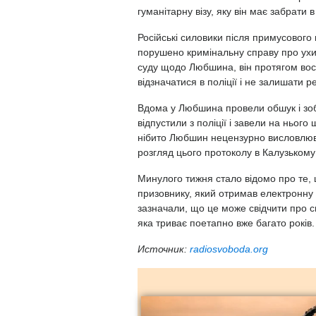
гуманітарну візу, яку він має забрати 
Російські силовики після примусового
порушено кримінальну справу про ухил
суду щодо Любшина, він протягом вос
відзначатися в поліції і не залишати р
Вдома у Любшина провели обшук і зобо
відпустили з поліції і завели на нього
нібито Любшин нецензурно висловлюва
розгляд цього протоколу в Калузькому
Минулого тижня стало відомо про те, 
призовнику, який отримав електронну 
зазначали, що це може свідчити про си
яка триває поетапно вже багато років.
Источник:
radiosvoboda.org