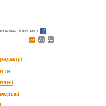
ите за нашими обновлениями в
Aa
Aa
Aa
редакції
ини
панії
мережі
d