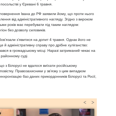
в посольстві у Єревані 6 травня.
 повернення Івана до РФ заявили йому, що проти нього
ення від адміністративного нагляду. Згідно з вироком
ьми років має перебувати під таким наглядом:
егіон без дозволу силовиків.
в’язали з’явитися на допит 4 травня. Однак його не
 ще й адміністративну справу про дрібне хуліганство:
вся в громадському місці. Наразі затриманий чекає на
 районному суді.
що з Білорусі не вдалося виїхати російському
повістку. Правозахисники у зв’язку з цим випадком
нхронізацію баз даних прикордонників Білорусі та Росії,
<
>