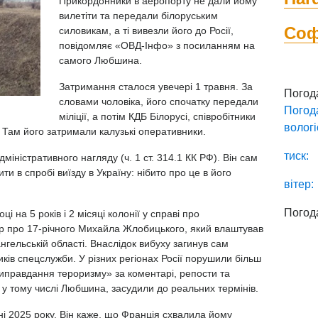
Прикордонники в аеропорту не дали йому
вилетіти та передали білоруським
Со
силовикам, а ті вивезли його до Росії,
повідомляє
«ОВД-Інфо»
з посиланням на
самого Любшина.
Затримання сталося увечері 1 травня. За
Погод
словами чоловіка, його спочатку передали
Погод
міліції, а потім КДБ Білорусі, співробітники
вологі
. Там його затримали калузькі оперативники.
тиск:
іністративного нагляду (ч. 1 ст. 314.1 КК РФ). Він сам
и в спробі виїзду в Україну: нібито про це в його
вітер:
Погод
оці на 5 років і 2 місяці колонії у справі про
р про 17-річного Михайла Жлобицького, який влаштував
нгельській області. Внаслідок вибуху загинув сам
ників спецслужби. У різних регіонах Росії порушили більш
виправдання тероризму» за коментарі, репости та
, у тому числі Любшина, засудили до реальних термінів.
і 2025 року. Він каже, що Франція схвалила йому