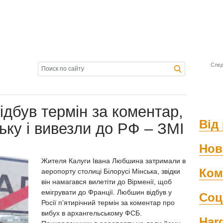
След
ідбув термін за коментар,
Від 
ьку і вивезли до РФ – ЗМІ
Нов
Жителя Калуги Івана Любшина затримали в
Ком
аеропорту столиці Білорусі Мінська, звідки
він намагався вилетіти до Вірменії, щоб
емігрувати до Франції. Любшин відбув у
Соц
Росії п’ятирічний термін за коментар про
вибух в архангельському ФСБ.
Har