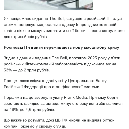
Як повідомляє видання The Bell, ситуація в російській IT-галузі
стрімко погіршується, оскільки одразу 5 провідних компаній
країни ніяк не можуть виплатити свої борги — вони сягнули вже
двох трильйонів рублів.
Російські IT-гіганти переживають нову масштабну кризу
Згідно з даними видання The Bell, протягом 2025 року у п'яти
російських бігтех-компаній заборгованість підскочила аж на
53% — до 2 трлн рублів.
Про це також свідчать дані у звіту Центрального Банку
Російської Федерації про стан фінансової системи.
Першими на це звернули увагу Frank Media. Причому борги
зростають швидше за активи: минулого року вони збільшилися
на 48%, до 4,6 трлн рублів.
Що важливо розуміти, досі ЦБ РФ ніколи не виділяв бігтех-
компанії окремо у своєму огляді.