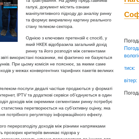
та трактування. На думку представників
галузі, документ містить ознаки
Со
маніпулятивного підходу до аналізу ринку
та формує викривлену картину реального
стану телеком-сектора.
Однією з ключових претензій є спосіб, у
Погод
який НКЕК відобразила загальний дохід
Погод
ринку та його розподіл між сегментами
вологі
 звіті використані показники, які фактично не базуються
унків. При цьому комісія не пояснює, за якими саме
тиск:
ходів у межах конвергентних тарифних пакетів великих
вітер:
 телеком-послуги дедалі частіше продаються у форматі
Погод
інтернет, IPTV та додаткові сервіси об’єднуються в один
поділ доходів між окремими сегментами ринку потребує
о статистика перетворюється на суб’єктивну оцінку, яка
я потрібного регулятору інформаційного ефекту.
ого перерозподілу доходів між різними напрямками
ть прозорих критеріїв виникає підозра у