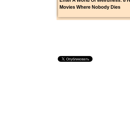
Enter A World Of Weirdness: 8 H
Movies Where Nobody Dies