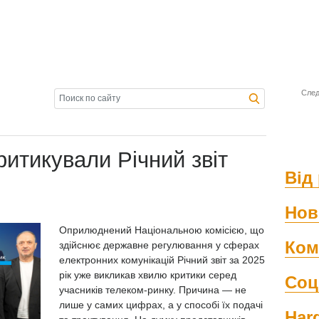
След
итикували Річний звіт
Від 
Нов
Оприлюднений
Національною комісією, що
Ком
здійснює державне регулювання у сферах
електронних комунікацій
Річний звіт за 2025
рік уже викликав хвилю критики серед
Соц
учасників телеком-ринку. Причина — не
лише у самих цифрах, а у способі їх подачі
Har