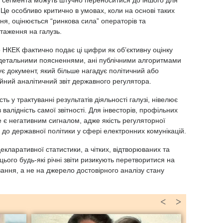
о сегмента можуть штучно переноситися до іншого для
 Це особливо критично в умовах, коли на основі таких
я, оцінюється “ринкова сила” операторів та
таження на галузь.
 НКЕК фактично подає ці цифри як об’єктивну оцінку
і детальними поясненнями, ані публічними алгоритмами
ує документ, який більше нагадує політичний або
йний аналітичний звіт державного регулятора.
ь у трактуванні результатів діяльності галузі, нівелює
в валідність самої звітності. Для інвесторів, профільних
е є негативним сигналом, адже якість регуляторної
 до державної політики у сфері електронних комунікацій.
екларативної статистики, а чітких, відтворюваних та
цього будь-які річні звіти ризикують перетворитися на
ння, а не на джерело достовірного аналізу стану
<
>