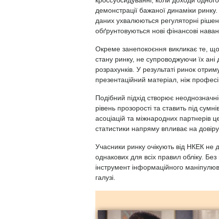
кроссубсидуванні, коли доходи одног
демонстрації бажаної динаміки ринку.
даних ухвалюються регуляторні рішенн
обґрунтовуються нові фінансові наван
Окреме занепокоєння викликає те, що
стану ринку, не супроводжуючи їх ан
розрахунків. У результаті ринок отрим
презентаційний матеріал, ніж професі
Подібний підхід створює неоднозначніст
рівень прозорості та ставить під сумні
асоціацій та міжнародних партнерів ц
статистики напряму впливає на довіру
Учасники ринку очікують від НКЕК не д
однакових для всіх правил обліку. Без 
інструмент інформаційного маніпулюва
галузі.