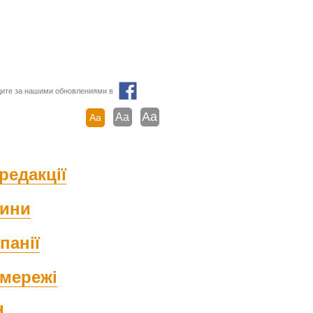
ите за нашими обновлениями в
Aa
Aa
Aa
редакції
ини
панії
мережі
d