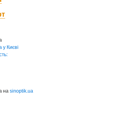
фт
а
а у
Києві
сть:
а на
sinoptik.ua