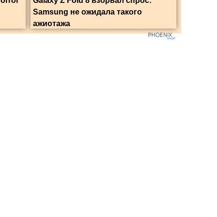
orror
Galaxy Z Fold 8 взорвал спрос:
Samsung не ожидала такого
ажиотажа