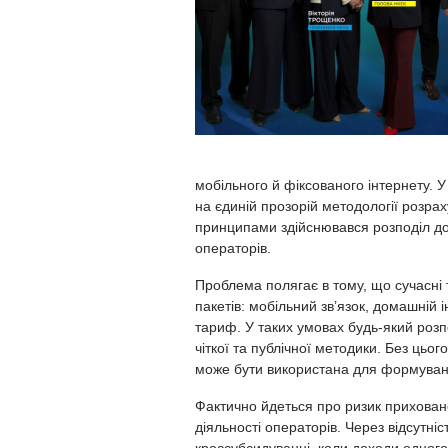
мобільного й фіксованого інтернету. У
на єдиній прозорій методології розрах
принципами здійснювався розподіл до
операторів.
Проблема полягає в тому, що сучасні
пакетів: мобільний зв’язок, домашній 
тариф. У таких умовах будь-який роз
чіткої та публічної методики. Без цьог
може бути використана для формуванн
Фактично йдеться про ризик прихован
діяльності операторів. Через відсутніс