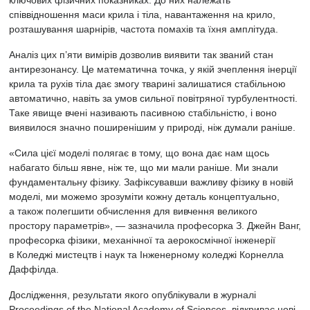
ключових фізичних показниках. До них належать
співвідношення маси крила і тіла, навантаження на крило,
розташування шарнірів, частота помахів та їхня амплітуда.
Аналіз цих п’яти вимірів дозволив виявити так званий стан
антирезонансу. Це математична точка, у якій зчеплення інерції
крила та рухів тіла дає змогу тварині залишатися стабільною
автоматично, навіть за умов сильної повітряної турбулентності.
Таке явище вчені називають пасивною стабільністю, і воно
виявилося значно поширенішим у природі, ніж думали раніше.
«Сила цієї моделі полягає в тому, що вона дає нам щось
набагато більш явне, ніж те, що ми мали раніше. Ми знали
фундаментальну фізику. Зафіксувавши важливу фізику в новій
моделі, ми можемо зрозуміти кожну деталь концептуально,
а також полегшити обчислення для вивчення великого
простору параметрів», — зазначила професорка З. Джейн Ванг,
професорка фізики, механічної та аерокосмічної інженерії
в Коледжі мистецтв і наук та Інженерному коледжі Корнелла
Даффілда.
Дослідження, результати якого опублікували в журналі
Proceedings of the National Academy of Sciences, відкриває нові