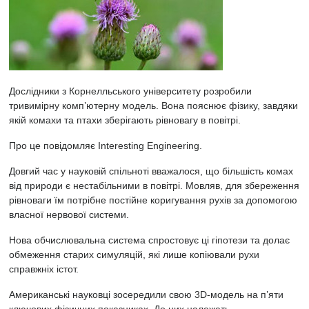
Дослідники з Корнелльського університету розробили
тривимірну комп’ютерну модель. Вона пояснює фізику, завдяки
якій комахи та
птахи зберігають рівновагу
в повітрі.
Про це
повідомляє
Interesting Engineering.
Довгий час у науковій спільноті вважалося, що більшість комах
від природи є нестабільними в повітрі. Мовляв, для збереження
рівноваги їм потрібне постійне коригування рухів за допомогою
власної нервової системи.
Нова обчислювальна система спростовує ці гіпотези та долає
обмеження старих симуляцій, які лише копіювали рухи
справжніх істот.
Американські науковці зосередили свою 3D-модель на п’яти