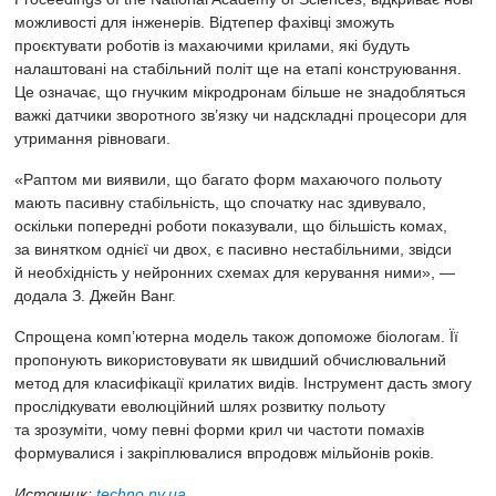
можливості для інженерів. Відтепер фахівці зможуть
проєктувати роботів із махаючими крилами, які будуть
налаштовані на стабільний політ ще на етапі конструювання.
Це означає, що гнучким мікродронам більше не знадобляться
важкі датчики зворотного зв’язку чи надскладні процесори для
утримання рівноваги.
«Раптом ми виявили, що багато форм махаючого польоту
мають пасивну стабільність, що спочатку нас здивувало,
оскільки попередні роботи показували, що більшість комах,
за винятком однієї чи двох, є пасивно нестабільними, звідси
й необхідність у нейронних схемах для керування ними», —
додала З. Джейн Ванг.
Спрощена комп’ютерна модель також допоможе біологам. Її
пропонують використовувати як швидший обчислювальний
метод для класифікації крилатих видів. Інструмент дасть змогу
прослідкувати еволюційний шлях розвитку польоту
та зрозуміти, чому певні форми крил чи частоти помахів
формувалися і закріплювалися впродовж мільйонів років.
Источник:
techno.nv.ua