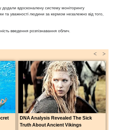
су додали вдосконалену систему моніторингу
и та уважності людини за кермом незалежно від того,
ність введення розпізнавання облич.
<
>
ecret
DNA Analysis Revealed The Sick
Truth About Ancient Vikings