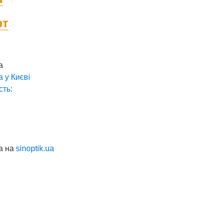
фт
а
а у
Києві
сть:
а на
sinoptik.ua