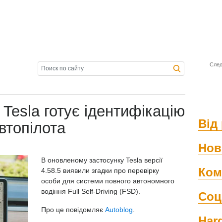
След
 Tesla готує ідентифікацію
Від 
автопілота
Нов
В оновленому застосунку Tesla версії
Ком
4.58.5
виявили згадки про перевірку
особи
для системи повного автономного
водіння Full Self-Driving (FSD).
Соц
Про це повідомляє
Autoblog
.
Har