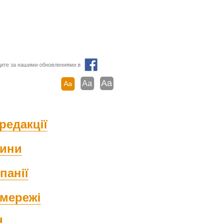
ите за нашими обновлениями в
Aa
Aa
Aa
редакції
ини
панії
мережі
d