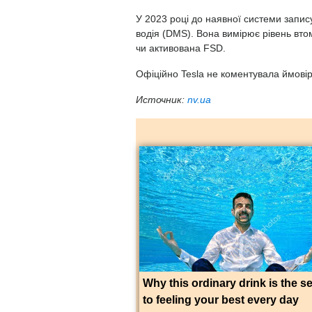
У 2023 році до наявної системи запи
водія
(
DMS). Вона вимірює рівень втом
чи активована FSD.
Офіційно Tesla не коментувала ймовір
Источник:
nv.ua
Why this ordinary drink is the s
to feeling your best every day