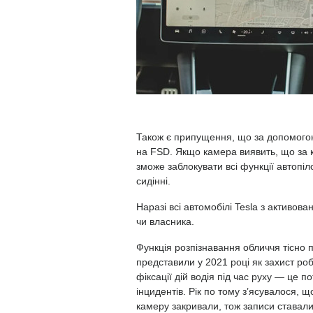
Також є припущення, що за допомого
на FSD. Якщо камера виявить, що за к
зможе заблокувати всі функції автопі
сидінні.
Наразі всі автомобілі Tesla з активов
чи власника.
Функція розпізнавання обличчя тісно 
представили у 2021 році як захист роб
фіксації дій водія під час руху — це п
інцидентів. Рік по тому з’ясувалося, 
камеру закривали, тож записи ставал