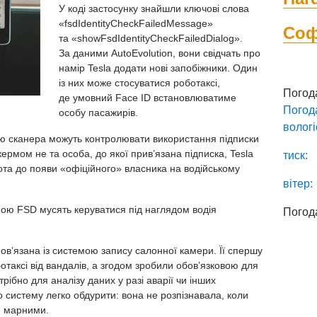
У коді застосунку знайшли ключові слова
«fsdIdentityCheckFailedMessage»
Со
та «showFsdIdentityCheckFailedDialog».
За даними AutoEvolution, вони свідчать про
намір Tesla додати нові запобіжники. Один
із них може стосуватися роботаксі,
Погод
де умовний Face ID встановлюватиме
Погод
особу пасажирів.
вологі
ю сканера можуть контролювати використання підписки
ермом не та особа, до якої прив’язана підписка, Tesla
тиск:
лота до появи «офіційного» власника на водійському
вітер:
аною FSD мусять керуватися під наглядом водія
Погод
пов’язана із системою запису салонної камери. Її спершу
отаксі від вандалів, а згодом зробили обов’язковою для
отрібно для аналізу даних у разі аварії чи інших
що систему легко обдурити: вона не розпізнавала, коли
и марними.