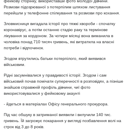
фейкову сторінку, використавши фото молодої дівчини.
Розмови підозрюваної з потерпілим шляхом листування
перейшли у телефонне спілкування та розмови про кохання.
Зловмисниця вигадала історії про тяжкі хвороби - спочатку
коронавірус, а потім останню стадію раку та термінове
лікування за кордоном. За чотири місяці вона виманила в
чоловіка понад 710 тисяч гривень, які витратила на власні
потреби і відпочинок.
Згодом втрутились батьки потерпілого, який виявився
військовим.
Рідні засумнівалися у правдивості історії. Згодом і сам
військовий почав помічати суперечності в розповідях, а пізніше
знайшов справжній профіль дівчини, чиї фото
використовувалися у фейковому акаунті
- йдеться в матеріалах Офісу генерального прокурора.
Під час обшуку в затриманої виявили і вилучили 140 тис.
гривень. Їй загрожує покарання у вигляді позбавлення волі на
строк від 3 до 8 років.