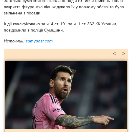
Загальна сума збитків склала понад 310 тисяч гривень. Після
викриття фігурантка відшкодувала їх у повному обсязі та була
звільнена з посади.
Її дії кваліфіковано за ч. 4 ст. 191 та ч. 1 ст. 362 КК України,
повідомили в поліції Сумщини.
Источник:
sumypost.com
<
>