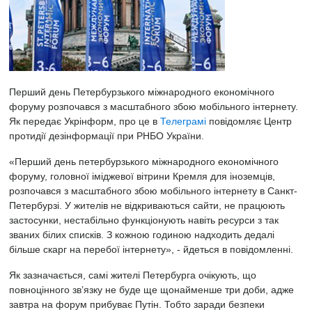
Перший день Петербурзького міжнародного економічного
форуму розпочався з масштабного збою мобільного інтернету.
Як передає Укрінформ, про це в
Телеграмі
повідомляє Центр
протидії дезінформації при РНБО України.
«Перший день петербурзького міжнародного економічного
форуму, головної іміджевої вітрини Кремля для іноземців,
розпочався з масштабного збою мобільного інтернету в Санкт-
Петербурзі. У жителів не відкриваються сайти, не працюють
застосунки, нестабільно функціонують навіть ресурси з так
званих білих списків. З кожною годиною надходить дедалі
більше скарг на перебої інтернету», - йдеться в повідомленні.
Як зазначається, самі жителі Петербурга очікують, що
повноцінного звʼязку не буде ще щонайменше три доби, адже
завтра на форум прибуває Путін. Тобто заради безпеки