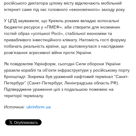
російського диктатора цілому місту відключають мобільний
інтернет саме під час головного «економічного» заходу року.
У ЦПД зауважили, що
Кремль
роками вкладає колосальні
бюджетні ресурси у «ПМЕФ», аби створити для іноземних
гостей образ «успішної Росії», стабільної економіки та
привабливого інвестиційного клімату. Натомість гості форуму
побачать реальність країни, що зіштовхнулася з наслідками
розвʼязання агресивної війни проти України.
Як повідомляв Укрінформ, сьогодні Сили оборони України
уразили кораблі та об’єкти інфраструктури у російському порту
Кронштадт. Зокрема був уражений нафтовий термінал “Санкт-
Петербург” (Санкт-Петербург, Ленінградська область РФ).
Підтверджене ураження цілі з подальшою пожежею на
території терміналу.
Источник:
ukrinform.ua