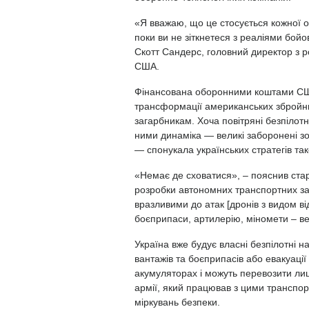
«Я вважаю, що це стосується кожної о
поки ви не зіткнетеся з реаліями бойо
Скотт Сандерс, головний директор з ро
США.
Фінансована оборонними коштами США
трансформації американських збройни
загарбникам. Хоча повітряні безпілот
ними динаміка — великі заборонені з
— спонукала українських стратегів та
«Немає де сховатися», – пояснив ста
розробки автономних транспортних зас
вразливими до атак [дронів з видом ві
боєприпаси, артилерію, міномети – ве
Україна вже будує власні безпілотні 
вантажів та боєприпасів або евакуаці
акумуляторах і можуть перевозити лиш
армії, який працював з цими транспор
міркувань безпеки.