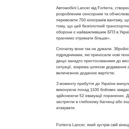
Автомобілі Lancer від Forterra, створе
розробленим сенсорним та обчислюва
перевозити 750 кілограмів вантажу, щ
тому, що цей безпілотний транспортни
оборони є найважливішим БПЗ в Україн
прагнемо отримати більше».
Спочатку вони так не думали. Збройні
підрядниками, які приносили нові техно
дещо занадто пристосованими до вис
ситуації, зокрема шляхом додавання ан
величезною доданою вартістю.
З моменту прибуття до України мину
виконуючи понад 1100 бойових завдань
здійснюючи 52 евакуації поранених. Д
застрягли в глибокому багнюці або інші
атакувати.
Forterra Lancer, який зустрів свій кінец