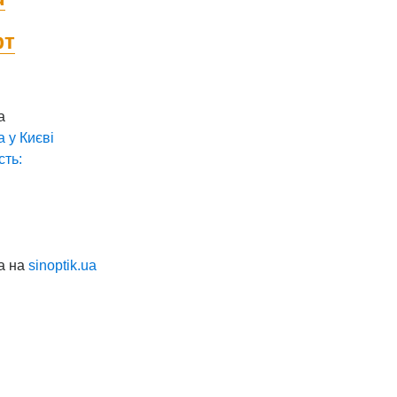
фт
а
а у
Києві
сть:
а на
sinoptik.ua