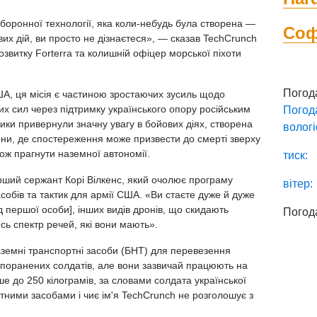
боронної технології, яка коли-небудь була створена —
Со
вих дій, ви просто не дізнаєтеся», — сказав TechCrunch
звитку Forterra та колишній офіцер морської піхоти
Погод
, ця місія є частиною зростаючих зусиль щодо
х сил через підтримку українського опору російським
Погод
ники привернули значну увагу в бойових діях, створена
вологі
они, де спостереження може призвести до смерті зверху
кож прагнути наземної автономії.
тиск:
рший сержант Корі Вілкенс, який очолює програму
вітер:
обів та тактик для армії США. «Ви стаєте дуже й дуже
д першої особи], інших видів дронів, що скидають
Погод
сь спектр речей, які вони мають».
наземні транспортні засоби (БНТ) для перевезення
ї поранених солдатів, але вони зазвичай працюють на
е до 250 кілограмів, за словами солдата української
тними засобами і чиє ім'я TechCrunch не розголошує з