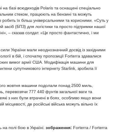
ні на базі всюдиходів Polaris та оснащені спеціально
льним стеком, працюють на бензині та можуть
о робить їх більш універсальними та корисними. «Суть у
й засіб (БПЗ) для логістики та просто підтримки нашої
і», – сказав солдат. «Це просто фантастично, і ми
 сили України мали неоднозначний досвід із західними
логії в бій, і спочатку пропозиції Forterra здавалися
оких вимог армії США. Модифікація машини для
тени супутникового інтернету Starlink, зробила її
лого жовтня машини подолали понад 2500 миль,
, перевозячи 777 440 фунтів загальної ваги та
еякі з них були втрачені в боях, особливо якщо вони
й місцевості, де російські війська можуть вільно їх
ь на полі бою в Україні.
зображення:
Forterra / Forterra