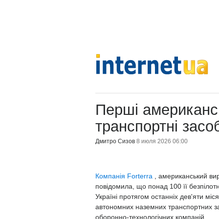
Перші американсь
транспортні засо
Дмитро Сизов
8 июля 2026 06:00
Компанія Forterra
, американський ви
повідомила, що понад 100 її безпілот
Україні протягом останніх дев'яти міс
автономних наземних транспортних за
оборонно-технологічних компаній.