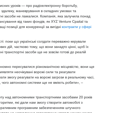
рисних уроків — про радіоелектронну боротьбу,
здалеку, маневрування в складних умовах та
тні засоби не ламалися. Компанія, яка залучила понад
нсування від таких фондів, як XYZ Venture Cpaital та
ащі позиції для конкуренції за вигідні
контракти у сфері
ті: поки що українські солдати переважно керували
их дій, частково тому, що вони занадто цінні, щоб їх
ні транспортні засоби ще не зовсім готові до реалій
номно пересуватися різноманітною місцевістю, вони ще
виявляти неочікувані ворожі сили та реагувати
ати змогу реагувати на ворожі загрози в реальному часі,
 чого автономні системи ще не вміють робити», –
боту над автономними транспортними засобами 20 років
оритми, які дали нам змогу створити автомобілі з
еративним програмним забезпеченням штучного
агувати на навколишнє середовище узагальненим чином.