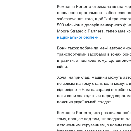
Компанія Forterra отримала кілька ко
оновлення програмного забезпечення 
забезпечення того, щоб їхні транспор
500 мільйонів доларів венчурного фіна
Moore Strategic Partners, тепер має кр
національної безпеки
.
Вони також побачили межі автономнос
транспортними засобами в зонах бойов
втратити, а частково тому, що автоном
війни.
Хоча, наприклад, машини можуть авто
не зовсім на тому етапі, коли можуть 
відповідно. «Нам насправді потрібно м
поки вони знаходяться перед ворогом,
пояснив український солдат.
Компанія Forterra, яка розпочала ро
тому, працює над тим, як поєднати алг
автономним керуванням, з новим ген
інтелекту, яке дозволяє машинам ре