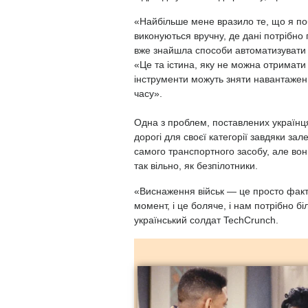
«Найбільше мене вразило те, що я поб
виконуються вручну, де дані потрібно
вже знайшла способи автоматизувати 
«Це та істина, яку не можна отримати 
інструменти можуть зняти навантажен
часу».
Одна з проблем, поставлених українця
дорогі для своєї категорії завдяки за
самого транспортного засобу, але вон
так вільно, як безпілотники.
«Виснаження військ — це просто факт 
момент, і це боляче, і нам потрібно б
український солдат TechCrunch.