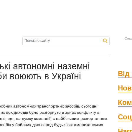
След
кі автономні наземні
Від 
би воюють в Україні
Нов
Ком
робник автономних транспортних засобів, сьогодні
них всюдиходів було розгорнуто в зонах конфлікту в
Соц
яців, що, на думку компанії, є найбільшим розгортанням
собів у бойових діях серед будь-яких американських
Har