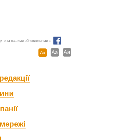
ите за нашими обновлениями в
Aa
Aa
Aa
редакції
ини
панії
мережі
d