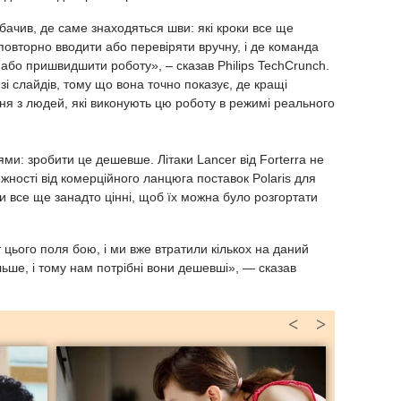
ачив, де саме знаходяться шви: які кроки все ще
 повторно вводити або перевіряти вручну, і де команда
або пришвидшити роботу», – сказав Philips TechCrunch.
зі слайдів, тому що вона точно показує, де кращі
ня з людей, які виконують цю роботу в режимі реального
ми: зробити це дешевше. Літаки Lancer від Forterra не
лежності від комерційного ланцюга поставок Polaris для
и все ще занадто цінні, щоб їх можна було розгортати
цього поля бою, і ми вже втратили кількох на даний
ільше, і тому нам потрібні вони дешевші», — сказав
<
>