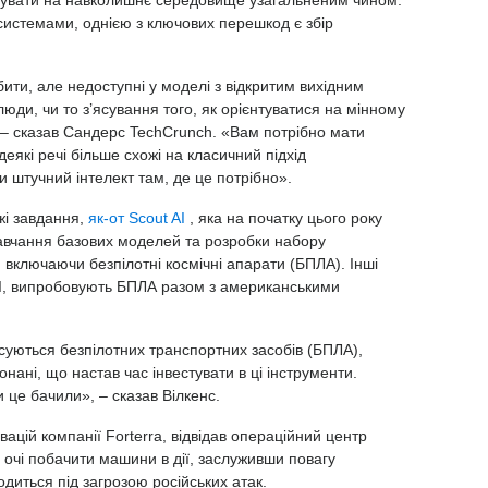
системами, однією з ключових перешкод є збір
бити, але недоступні у моделі з відкритим вихідним
юди, чи то з’ясування того, як орієнтуватися на мінному
, – сказав Сандерс TechCrunch. «Вам потрібно мати
еякі речі більше схожі на класичний підхід
и штучний інтелект там, де це потрібно».
жі завдання,
як-от Scout AI
, яка на початку цього року
навчання базових моделей та розробки набору
включаючи безпілотні космічні апарати (БПЛА). Інші
d AI, випробовують БПЛА разом з американськими
суються безпілотних транспортних засобів (БПЛА),
онані, що настав час інвестувати в ці інструменти.
 це бачили», – сказав Вілкенс.
вацій компанії Forterra, відвідав операційний центр
і очі побачити машини в дії, заслуживши повагу
одиться під загрозою російських атак.