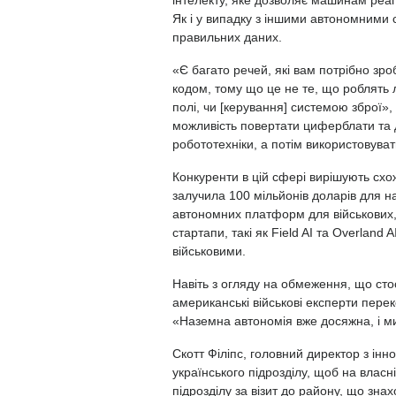
Як і у випадку з іншими автономними 
правильних даних.
«Є багато речей, які вам потрібно зро
кодом, тому що це не те, що роблять л
полі, чи [керування] системою зброї»
можливість повертати циферблати та д
робототехніки, а потім використовуват
Конкуренти в цій сфері вирішують схо
залучила 100 мільйонів доларів для 
автономних платформ для військових, 
стартапи, такі як Field AI та Overlan
військовими.
Навіть з огляду на обмеження, що сто
американські військові експерти перек
«Наземна автономія вже досяжна, і ми
Скотт Філіпс, головний директор з інно
українського підрозділу, щоб на власн
підрозділу за візит до району, що знах