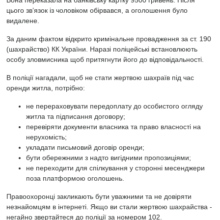
Вона переказала на банківську картку 9500 гривень. Після
цього зв’язок із чоловіком обірвався, а оголошення було
видалене.
За даним фактом відкрито кримінальне провадження за ст. 190
(шахрайство) КК України. Наразі поліцейські встановлюють
особу зловмисника щоб притягнути його до відповідальності.
В поліції нагадали, щоб не стати жертвою шахраїв під час
оренди житла, потрібно:
не перераховувати передоплату до особистого огляду
житла та підписання договору;
перевіряти документи власника та право власності на
нерухомість;
укладати письмовий договір оренди;
бути обережними з надто вигідними пропозиціями;
не переходити для спілкування у сторонні месенджери
поза платформою оголошень.
Правоохоронці закликають бути уважними та не довіряти
незнайомцям в інтернеті. Якщо ви стали жертвою шахрайства -
негайно звертайтеся до поліції за номером 102.