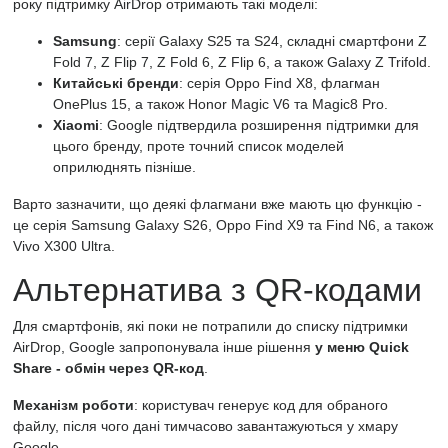
року підтримку AirDrop отримають такі моделі:
Samsung
: серії Galaxy S25 та S24, складні смартфони Z
Fold 7, Z Flip 7, Z Fold 6, Z Flip 6, а також Galaxy Z Trifold.
Китайські бренди
: серія Oppo Find X8, флагман
OnePlus 15, а також Honor Magic V6 та Magic8 Pro.
Xiaomi
: Google підтвердила розширення підтримки для
цього бренду, проте точний список моделей
оприлюднять пізніше.
Варто зазначити, що деякі флагмани вже мають цю функцію -
це серія Samsung Galaxy S26, Oppo Find X9 та Find N6, а також
Vivo X300 Ultra.
Альтернатива з QR-кодами
Для смартфонів, які поки не потрапили до списку підтримки
AirDrop, Google запропонувала інше рішення
у меню Quick
Share - обмін через QR-код
.
Механізм роботи
: користувач генерує код для обраного
файлу, після чого дані тимчасово завантажуються у хмару
Google.