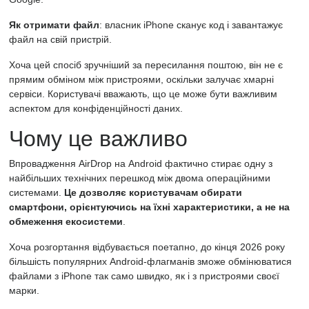
Як отримати файл
: власник iPhone сканує код і завантажує
файл на свій пристрій.
Хоча цей спосіб зручніший за пересилання поштою, він не є
прямим обміном між пристроями, оскільки залучає хмарні
сервіси. Користувачі вважають, що це може бути важливим
аспектом для конфіденційності даних.
Чому це важливо
Впровадження AirDrop на Android фактично стирає одну з
найбільших технічних перешкод між двома операційними
системами.
Це дозволяє користувачам обирати
смартфони, орієнтуючись на їхні характеристики, а не на
обмеження екосистеми
.
Хоча розгортання відбувається поетапно, до кінця 2026 року
більшість популярних Android-флагманів зможе обмінюватися
файлами з iPhone так само швидко, як і з пристроями своєї
марки.