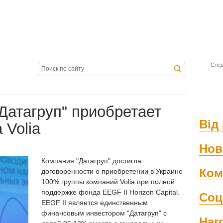
След
Датагруп" приобретает
Від 
 Volia
Нов
Компания "Датагруп" достигла
Ком
договоренности о приобретении в Украине
100% группы компаний Volia при полной
поддержке фонда EEGF II Horizon Capital.
Соц
EEGF II является единственным
финансовым инвестором "Датагруп" с
Har