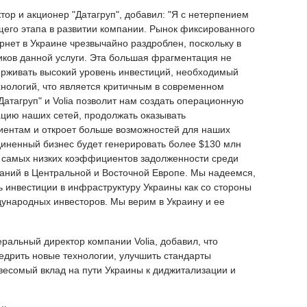
ор и акционер "Датагруп", добавил: "Я с нетерпением
щего этапа в развитии компании. Рынок фиксированного
рнет в Украине чрезвычайно раздроблен, поскольку в
иков данной услуги. Эта большая фрагментация не
ерживать высокий уровень инвестиций, необходимый
хнологий, что является критичным в современном
атагруп" и Volia позволит нам создать операционную
ацию наших сетей, продолжать оказывать
иентам и откроет больше возможностей для наших
диненный бизнес будет генерировать более $130 млн
з самых низких коэффициентов задолженности среди
аний в Центральной и Восточной Европе. Мы надеемся,
ь инвестиции в инфраструктуру Украины как со стороны
дународных инвесторов. Мы верим в Украину и ее
еральный директор компании Volia, добавил, что
едрить новые технологии, улучшить стандарты
весомый вклад на пути Украины к диджитализации и