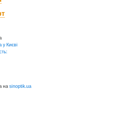
фт
а
а у
Києві
сть:
а на
sinoptik.ua