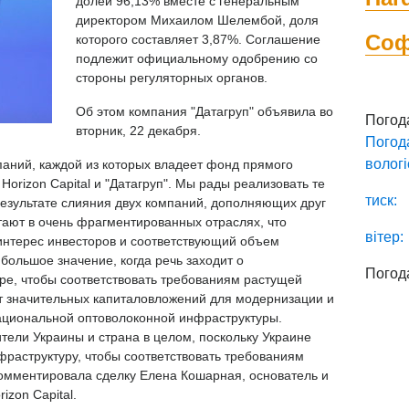
долей 96,13% вместе с генеральным
директором Михаилом Шелембой, доля
Со
которого составляет 3,87%. Соглашение
подлежит официальному одобрению со
стороны регуляторных органов.
Об этом компания "Датагруп" объявила во
Погод
вторник, 22 декабря.
Погод
вологі
паний, каждой из которых владеет фонд прямого
orizon Capital и "Датагруп". Мы рады реализовать те
тиск:
результате слияния двух компаний, дополняющих друг
ботают в очень фрагментированных отраслях, что
вітер:
интерес инвесторов и соответствующий объем
ольшое значение, когда речь заходит о
Погод
е, чтобы соответствовать требованиям растущей
ет значительных капиталовложений для модернизации и
национальной оптоволоконной инфраструктуры.
тели Украины и страна в целом, поскольку Украине
фраструктуру, чтобы соответствовать требованиям
омментировала сделку Елена Кошарная, основатель и
zon Capital.