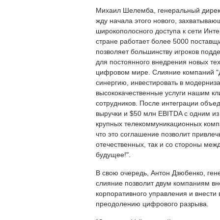
Михаил Шелемба, генеральный директ
жду начала этого нового, захватываю
широкополосного доступа к сети Инте
стране работает более 5000 поставщ
позволяет большинству игроков подд
для постоянного внедрения новых те
цифровом мире. Слияние компаний "Д
синергию, инвестировать в модерниз
высококачественные услуги нашим кл
сотрудников. После интеграции объе
выручки и $50 млн EBITDA с одним и
крупных телекоммуникационных комп
что это соглашение позволит привлеч
отечественных, так и со стороны меж
будущее!".
В свою очередь, Антон Дзюбенко, ген
слияние позволит двум компаниям вн
корпоративного управления и внести 
преодолению цифрового разрыва.