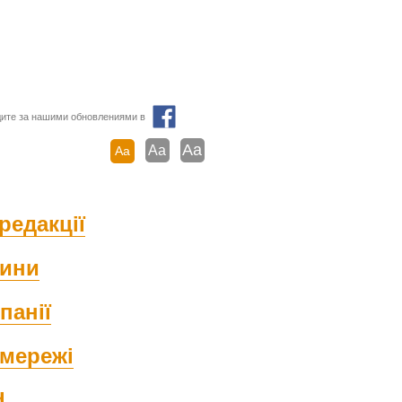
ите за нашими обновлениями в
Aa
Aa
Aa
редакції
ини
панії
мережі
d