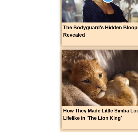
The Bodyguard's Hidden Bloop
Revealed
How They Made Little Simba Lo
Lifelike in 'The Lion King'