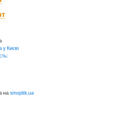
фт
а
а у
Києві
сть:
а на
sinoptik.ua