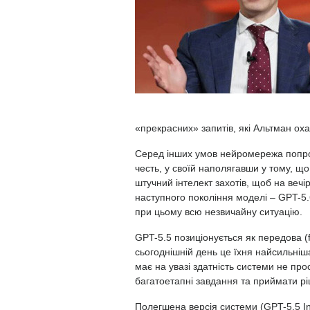
«прекрасних» запитів, які Альтман оха
Серед інших умов нейромережа попрос
честь, у своїй наполягавши у тому, що
штучний інтелект захотів, щоб на вечі
наступного покоління моделі – GPT-5.
при цьому всю незвичайну ситуацію.
GPT-5.5 позиціонується як передова (
сьогоднішній день це їхня найсильніш
має на увазі здатність системи не про
багатоетапні завдання та приймати рі
Полегшена версія системи (GPT-5.5 In