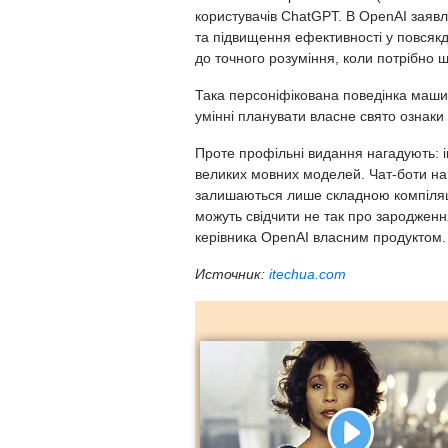
користувачів ChatGPT. В OpenAI заявл
та підвищення ефективності у повсяк
до точного розуміння, коли потрібно ш
Така персоніфікована поведінка маши
умінні планувати власне свято ознаки
Проте профільні видання нагадують: і
великих мовних моделей. Чат-боти нав
залишаються лише складною компіляці
можуть свідчити не так про зародженн
керівника OpenAI власним продуктом.
Источник:
itechua.com