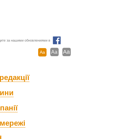
ите за нашими обновлениями в
Aa
Aa
Aa
редакції
ини
панії
мережі
d