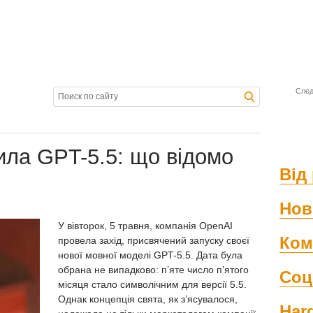
След
ила GPT-5.5: що відомо
Від 
Нов
У вівторок, 5 травня, компанія OpenAI
Ком
провела захід, присвячений запуску своєї
нової мовної моделі GPT-5.5. Дата була
обрана не випадково: п’яте число п’ятого
Соц
місяця стало символічним для версії 5.5.
Однак концепція свята, як
з’ясувалося,
Har