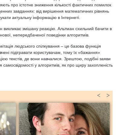
яють про істотне зниження кількості фактичних помилок
денних завданнях: від вирішення математичних рівнянь
укати актуальну інформацію в Інтернеті.
н викликає змішану реакцію. Альтман схильний бачити в
 нової, непередбаченої поведінки алгоритмів.
мітація людського спілкування – це базова функція
чені підігравати користувачам, тому їх «бажання»
єю текстів, де вони навчалися. Зрештою, подібні заяви
я самосвідомості у алгоритмів, як про щиру захопленість
<
>