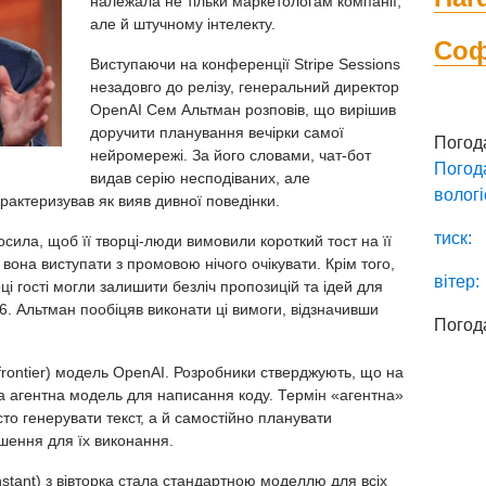
належала не тільки маркетологам компанії,
але й штучному інтелекту.
Со
Виступаючи на конференції Stripe Sessions
незадовго до релізу, генеральний директор
OpenAI Сем Альтман розповів, що вирішив
доручити планування вечірки самої
Погод
нейромережі. За його словами, чат-бот
Погод
видав серію несподіваних, але
вологі
рактеризував як вияв дивної поведінки.
тиск:
ила, щоб її творці-люди вимовили короткий тост на її
 вона виступати з промовою нічого очікувати. Крім того,
вітер:
рці гості могли залишити безліч пропозицій та ідей для
6. Альтман пообіцяв виконати ці вимоги, відзначивши
Погод
frontier) модель OpenAI. Розробники стверджують, що на
а агентна модель для написання коду. Термін «агентна»
сто генерувати текст, а й самостійно планувати
шення для їх виконання.
stant) з вівторка стала стандартною моделлю для всіх