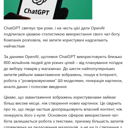
ChatGPT святкує три роки, і на честь цієї дати OpenAI
поділилася цікавою статистикою використання свого чат-боту.
Компанія розповіла, які запити користувачі надсилають
найчастіше.
За даними OpenAI, щотижня ChatGPT використовують близько
800 мільйонів людей для різних цілей – від планування поїздок
до вибору товарів у магазинах. До шести найпопулярніших
запитів увійшли завантаження зображень, пошук в Інтернеті,
робота з “розмірковуючими” ШІ-моделями, генерація картинок,
аналіз даних і голосове введення.
Цікаво, що завантаження зображень користувачами займає
більш високе місце, ніж створення нових картинок. Це свідчить
про те, що люди частіше доопрацьовують власний контент, ніж
генерують його з нуля. Основною сферою використання чат-
бота залишається робота з текстами, причому більшість запитів
спрямована на редагування матеріалів, а не на їх створення з