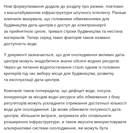
Нові формулювання додали до розділу про ризики, пов’язані
з масштабуванням інфраструктури штучного інтелекту. Раніше
компанія вказувала, що головними обмеженнями для
будівництва дата-центрів є доступ до електроенергії
за прийнятною ціною, тривалі строки будівництва та нестача
матеріалів. Тепер серед таких факторів також названо
доступність води.
У документі зазначається, що для охолодження великих дата-
центрів можуть знадобитися значні обсяги водних ресурсів.
Через це питання водопостачання стало одним із головних
критеріїв під час вибору місця для будівництва, розвитку
та експлуатації дата-центрів.
Компанія також попередила, що дефіцит води, посуха,
конкуренція за місцеві водні ресурси або обмеження з боку
регуляторів можуть ускладнити отримання достатньої кількості
води для охолодження. Це може обмежити потужності дата-
центрів, збільшити витрати, затримати або сповільнити
розширення інфраструктури, а також змусити використовувати
альтернативні системи охолодження, які можуть бути