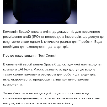
Компанія SpaceX
внесла зміни до документів для первинного
розміщення акцій (IPO) та попередила інвесторів, що доступ до
води може стати одним із ключових ризиків для її роботи. Вода
необхідна для охолодження дата-центрів.
Про це пише видання
TechCrunch.
В оновленій версії заявки SpaceX, до складу якої нині входить і
компанія xAI Ілона Маска, зазначила, що доступ до води є
таким самим важливим ресурсом для роботи дата-центрів,
як електроенергія, процесори та інші критично важливі
компоненти.
Зміни з’явилися на тлі дискусій щодо того, скільки води
споживають дата-центри та чи може це впливати на локальні
посухи, які посилюються через зміну клімату.