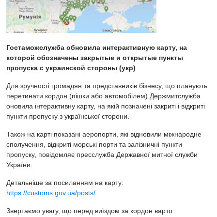
Гостаможслужба обновила интерактивную карту, на
которой обозначены закрытые и открытые пункты
пропуска с украинской стороны (укр)
Для зручності громадян та представників бізнесу, що планують
перетинати кордон (пішки або автомобілем) Держмитслужба
оновила інтерактивну карту, на якій позначені закриті і відкриті
пункти пропуску з української сторони.
Також на карті показані аеропорти, які відновили міжнародне
сполучення, відкриті морські порти та залізничні пункти
пропуску, повідомляє пресслужба Державної митної служби
України.
Детальніше за посиланням на карту:
https://customs.gov.ua/posts/
Звертаємо увагу, що перед виїздом за кордон варто