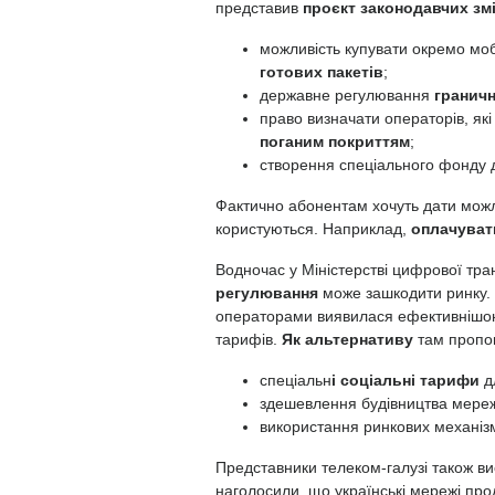
представив
проєкт законодавчих зм
можливість купувати окремо мобі
готових пакетів
;
державне регулювання
гранич
право визначати операторів, які
поганим покриттям
;
створення спеціального фонду 
Фактично абонентам хочуть дати можл
користуються. Наприклад,
оплачуват
Водночас у Міністерстві цифрової тра
регулювання
може зашкодити ринку. 
операторами виявилася ефективнішо
тарифів.
Як альтернативу
там пропо
спеціальн
і соціальні тарифи
д
здешевлення будівництва мереж
використання ринкових механіз
Представники телеком-галузі також ви
наголосили, що українські мережі про