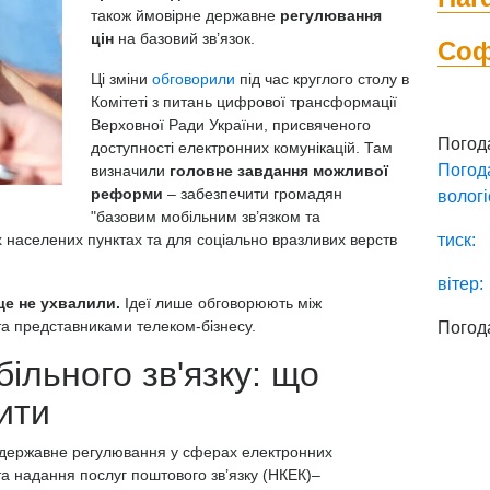
також ймовірне державне
регулювання
цін
на базовий зв’язок.
Со
Ці зміни
обговорили
під час круглого столу в
Комітеті з питань цифрової трансформації
Верховної Ради України, присвяченого
Погод
доступності електронних комунікацій. Там
Погод
визначили
головне завдання можливої
реформи
– забезпечити громадян
вологі
"базовим мобільним зв’язком та
 населених пунктах та для соціально вразливих верств
тиск:
вітер:
ще не ухвалили.
Ідеї лише обговорюють між
а представниками телеком-бізнесу.
Погод
ільного зв'язку: що
ити
є державне регулювання у сферах електронних
та надання послуг поштового зв’язку (НКЕК)–