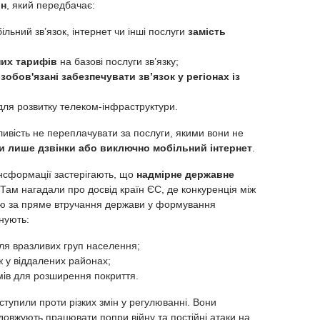
ін
, який передбачає:
льний зв’язок, інтернет чи інші послуги
замість
них тарифів
на базові послуги зв’язку;
зобов'язані забезпечувати зв’язок у регіонах із
для розвитку телеком-інфраструктури.
ивість не переплачувати за послуги, якими вони не
и лише дзвінки або виключно мобільний інтернет
.
нсформації застерігають, що
надмірне державне
Там нагадали про досвід країн ЄС, де конкуренція між
ю за пряме втручання держави у формування
нують:
ля вразливих груп населення;
 у віддалених районах;
мів для розширення покриття.
ступили проти різких змін у регулюванні. Вони
довжують працювати попри війну та постійні атаки на