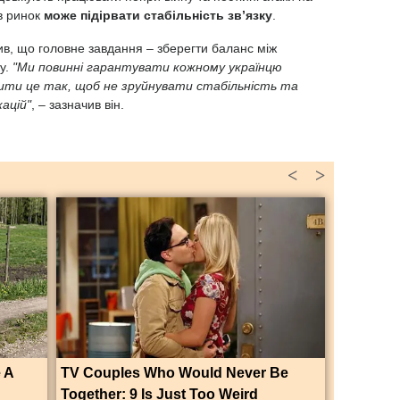
в ринок
може підірвати стабільність зв’язку
.
ив, що головне завдання – зберегти баланс між
ку.
"Ми повинні гарантувати кожному українцю
обити це так, щоб не зруйнувати стабільність та
ацій"
, – зазначив він.
<
>
 A
TV Couples Who Would Never Be
Together: 9 Is Just Too Weird