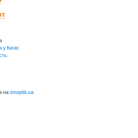
фт
а
а у
Києві
сть:
а на
sinoptik.ua