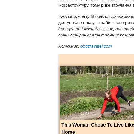
інфраструктуру, тому різке втручання 
Голова комітету Михайло Крячко заяв
доступністю послуг і стабільністю рин
доступний і якісний зв’язок, але зр
стійкість ринку електронних комунік
Источник:
obozrevatel.com
This Woman Chose To Live Like
Horse