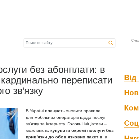
След
ослуги без абонплати: в
Від 
 кардинально переписати
го зв'язку
Нов
Ком
В Україні планують оновити правила
для
мобільних операторів
щодо послуг
Соц
зв’язку та інтернету. Головні ініціативи –
можливіст
ь купувати окремі послуги без
Har
прив'язки до обов’язкових пакетів
, а