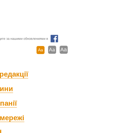
ите за нашими обновлениями в
Aa
Aa
Aa
редакції
ини
панії
мережі
d