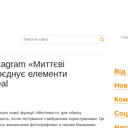
След
tagram «Миттєві
Від 
оєднує елементи
al
Нов
Ком
Соц
пуск нової функції «Миттєвості» для обміну
ють, після тестування з вибраними користувачами. Ця
ися зникаючими фотографіями зі своїми близькими
Har