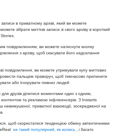
і записи в приватному архіві, який ви можете
можете зібрати миттєві записи зі свого архіву в короткий
Stories.
им повідомленням, ви можете натиснути кнопку
домлення з архіву, щоб скасувати його надсилання
ві повідомлення, ви можете утримувати купу миттєвих
а провести пальцем праворуч, щоб тимчасово припинити
увати або ігнорувати певних людей.
 для друзів ділитися моментами один з одним,
контентом та рекламою інфлюенсерів. З Instants
ьш невимушеної, приватної взаємодії, зосередженої на
в.
ися, щоб скористатися тенденцією обміну автентичними
BeReal
не такий популярний, як колись
, і багато