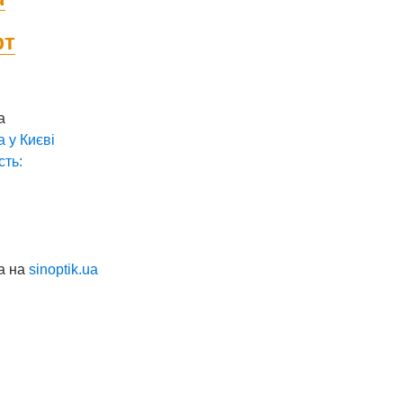
фт
а
а у
Києві
сть:
а на
sinoptik.ua