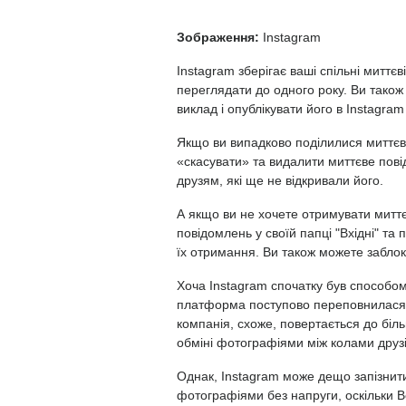
Зображення:
Instagram
Instagram зберігає ваші спільні миттєв
переглядати до одного року. Ви також 
виклад і опублікувати його в Instagram 
Якщо ви випадково поділилися миттєв
«скасувати» та видалити миттєве пові
друзям, які ще не відкривали його.
А якщо ви не хочете отримувати миттє
повідомлень у своїй папці "Вхідні" т
їх отримання. Ви також можете заблок
Хоча Instagram спочатку був способом
платформа поступово переповнилася 
компанія, схоже, повертається до біл
обміні фотографіями між колами друзі
Однак, Instagram може дещо запізнит
фотографіями без напруги, оскільки 