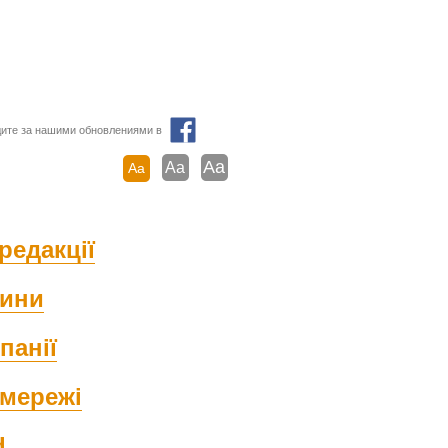
ите за нашими обновлениями в
Aa
Aa
Aa
редакції
ини
панії
мережі
d