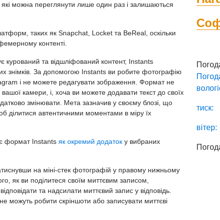
 які можна переглянути лише один раз і залишаються
Со
латформ, таких як Snapchat, Locket та BeReal, оскільки
фемерному контенті.
ує курований та відшліфований контент, Instants
Погод
х знімків. За допомогою Instants ви робите фотографію
Погод
agram і не можете редагувати зображення. Формат не
вологі
вашої камери, і, хоча ви можете додавати текст до своїх
одатково змінювати. Мета зазначив у своєму блозі, що
тиск:
об ділитися автентичними моментами в міру їх
вітер:
є формат Instants
як окремий додаток
у вибраних
Погод
атиснувши на міні-стек фотографій у правому нижньому
 того, як ви поділитеся своїм миттєвим записом,
відповідати та надсилати миттєвий запис у відповідь.
не можуть робити скріншоти або записувати миттєві