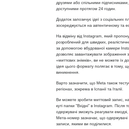
друзями або спільними підписниками,
доступними протягом 24 годин.
Додаток запозичує ідеї з соціальних п
зосереджується на автентичному та е
На відміну від Instagram, який пропон
розроблений для швидких, реалістични
за допомогою вбудованої камери Inst
дозволяє завантажувати зображення з 
«миттєвих знімків», ви не можете їх д
ідея цього формату полягає в тому, щ
виникнення.
Варто зазначити, що Meta також тесту
регіонах, зокрема в Іспанії та Італії.
Ви можете зробити миттєвий запис, н
куті папки "Вхідні" в Instagram. Після
одержувачі зможуть реагувати емодзі, 
Мета-номер зазначає, що одержувачі 
записи, якими ви поділилися.