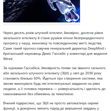
Через десять років штучний інтелект, ймовірно, досягне рівня
загального інтелекту й стане рушієм епохи безпрецедентного
прогресу у науці, економіці та повсякденному житті людства.
Саме такий прогноз озвучив генеральний директор DeepMind і
британський науковець Деміс Гассабіс у коментарі для видання
Wired.
За оцінками Гассабіса, ймовірність появи так званого сильного
або загального штучного інтелекту (ЗШІ) у світі до 2030 року
становить близько 50%. Йдеться про створення системи, яка
зможе виконувати будь-які інтелектуальні завдання на рівні
людини, а її головна перевага — універсальність і здатність до
самонавчання без обмежень за тематикою.
Вчений підкреслює, що ЗШІ не просто автоматизує окремі
функції, а докорінно змінить підхід до вирішення завдань у