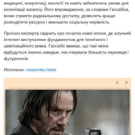
медицині, енергетиці, екології та навіть забезпечить умови для
колонізації космосу. Його впровадження, за словами Гассабіса,
може сприяти радикальному достатку, дозволить краще
розподіляти ресурси і зменшити соціальну нерівність.
Прогноз експерта свідчить про початок нової епохи, де штучний
інтелект виступатиме фундаментом для технічного і
цивілізаційного ривка. Гассабіс вважає, що такі зміни
відбудуться значно швидше, ніж очікувала більшість науковців і
футурологів.
Источник:
noworries.news
<
>