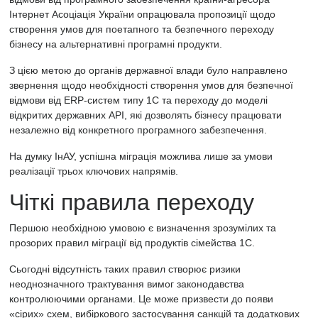
Інтернет Асоціація України
опрацювала пропозиції щодо
створення умов для поетапного та безпечного переходу
бізнесу на альтернативні програмні продукти.
З цією метою до органів державної влади було направлено
звернення щодо необхідності створення умов для безпечної
відмови від ERP-систем типу 1С та переходу до моделі
відкритих державних API, які дозволять бізнесу працювати
незалежно від конкретного програмного забезпечення.
На думку ІнАУ, успішна міграція можлива лише за умови
реалізації трьох ключових напрямів.
Чіткі правила переходу
Першою необхідною умовою є визначення зрозумілих та
прозорих правил міграції від продуктів сімейства 1С.
Сьогодні відсутність таких правил створює ризики
неоднозначного трактування вимог законодавства
контролюючими органами. Це може призвести до появи
«сірих» схем, вибіркового застосування санкцій та додаткових