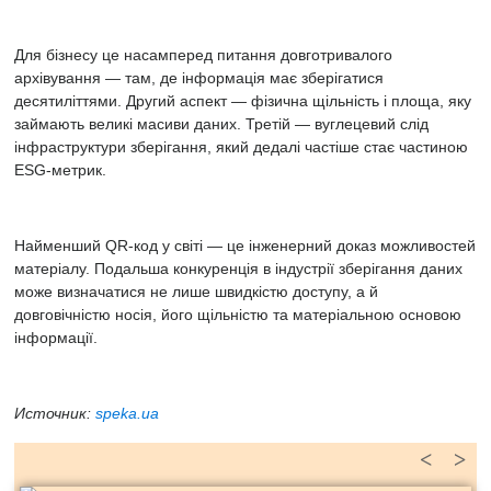
Для бізнесу це насамперед питання довготривалого
архівування — там, де інформація має зберігатися
десятиліттями. Другий аспект — фізична щільність і площа, яку
займають великі масиви даних. Третій — вуглецевий слід
інфраструктури зберігання, який дедалі частіше стає частиною
ESG-метрик.
Найменший QR-код у світі — це інженерний доказ можливостей
матеріалу. Подальша конкуренція в індустрії зберігання даних
може визначатися не лише швидкістю доступу, а й
довговічністю носія, його щільністю та матеріальною основою
інформації.
Источник:
speka.ua
<
>