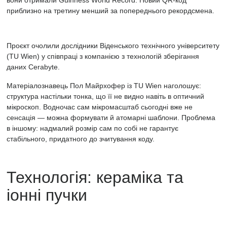
вони отримали Guinness World Record. Новий QR-код
приблизно на третину менший за попереднього рекордсмена.
Проєкт очолили дослідники Віденського технічного університету
(TU Wien) у співпраці з компанією з технологій зберігання
даних Cerabyte.
Матеріалознавець Пол Майрхофер із TU Wien наголошує:
структура настільки тонка, що її не видно навіть в оптичний
мікроскоп. Водночас сам мікромасштаб сьогодні вже не
сенсація — можна формувати й атомарні шаблони. Проблема
в іншому: надмалий розмір сам по собі не гарантує
стабільного, придатного до зчитування коду.
Технологія: кераміка та
іонні пучки