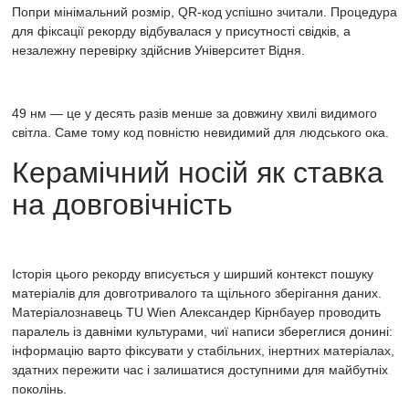
Попри мінімальний розмір, QR-код успішно зчитали. Процедура
для фіксації рекорду відбувалася у присутності свідків, а
незалежну перевірку здійснив Університет Відня.
Код
49 нм — це у десять разів менше за довжину хвилі видимого
нанесли
світла. Саме тому код повністю невидимий для людського ока.
на
Керамічний носій як ставка
тонку
керамічну
на довговічність
плівку,
яку
застосовують
для
Історія цього рекорду вписується у ширший контекст пошуку
покриття
матеріалів для довготривалого та щільного зберігання даних.
високопродуктивних
Матеріалознавець TU Wien Александер Кірнбауер проводить
різальних
паралель із давніми культурами, чиї написи збереглися донині:
інструментів.
інформацію варто фіксувати у стабільних, інертних матеріалах,
Далі
здатних пережити час і залишатися доступними для майбутніх
сфокусованими
поколінь.
іонними