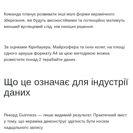
пучками
дослідники
Команда планує розвивати інші малі форми керамічного
сформували
зберігання, які будуть високостійкими та потенційно матимуть
структуру
менший
вуглецевий слід, ніж нинішні рішення.
з
«пікселями»
розміром
49
За оцінками Кірнбауера, Майрхофера та їхніх колег, на площі
нанометрів.
одного аркуша формату A4 за цією методикою можна
розмістити понад 2 терабайти даних.
Що це означає для індустрії
даних
Рекорд Guinness — лише видимий результат. Практичний зміст
у тому, що кераміка демонструє здатність бути носієм
надщільного запису.