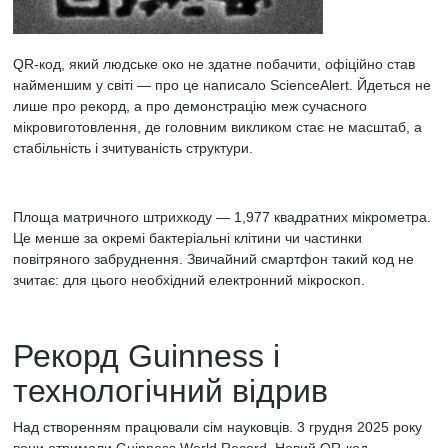
QR-код, який людське око не здатне побачити, офіційно став
найменшим у світі — про це
написало
ScienceAlert. Йдеться не
лише про рекорд, а про демонстрацію меж сучасного
мікровиготовлення, де головним викликом стає не масштаб, а
стабільність і зчитуваність структури.
Площа матричного штрихкоду — 1,977 квадратних мікрометра.
Це менше за окремі бактеріальні клітини чи частинки
повітряного забруднення. Звичайний
смартфон
такий код не
зчитає: для цього необхідний електронний мікроскоп.
Рекорд Guinness і
технологічний відрив
Над створенням працювали сім науковців. 3 грудня 2025 року