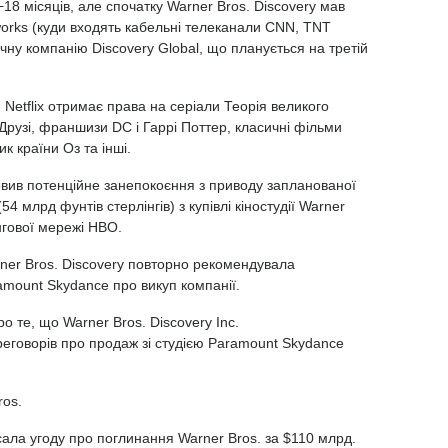
18 місяців, але спочатку Warner Bros. Discovery мав
works
(куди входять кабельні телеканали CNN, TNT
чну компанію Discovery Global, що планується на третій
etflix отримає права на серіали Теорія великого
 Друзі, франшизи DC і Гаррі Поттер, класичні фільми
к країни Оз та інші.
вив потенційне занепокоєння
з
приводу запланованої
(54 млрд фунтів стерлінгів) з купівлі кіностудії Warner
інгової мережі HBO.
rner Bros. Discovery повторно рекомендувала
amount Skydance про викуп компанії.
 те, що Warner Bros. Discovery Inc.
еговорів про продаж зі студією Paramount Skydance
ros.
ала угоду про поглинання Warner Bros. за $110 млрд.