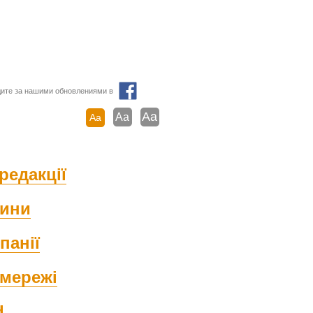
ите за нашими обновлениями в
Aa
Aa
Aa
редакції
ини
панії
мережі
d