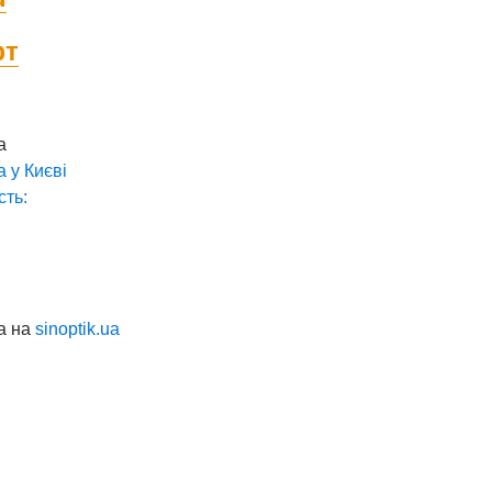
фт
а
а у
Києві
сть:
а на
sinoptik.ua