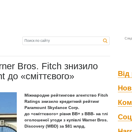
След
rner Bros. Fitch знизило
Від 
t до «сміттєвого»
Нов
Міжнародне рейтингове агентство Fitch
Ком
Ratings знизило кредитний рейтинг
Paramount Skydance Corp.
до «сміттєвого» рівня BB+ з ВВВ- на тлі
Соц
оголошеної угоди з купівлі Warner Bros.
Discovery
(
WBD) за $81 млрд.
Har