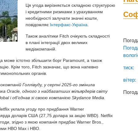
Ця угода вирізняється складною структурою
і кредитними ризиками з урахуванням
Со
необхідності залучати значні кошти,
повідомляє
Інтерфакс-Україна
.
Також аналітики Fitch очікують складності
Погод
в плані інтеграції двох великих
Погод
медіакомпаній.
вологі
а може істотно збільшити борг Paramount, а також
ацію. Крім того, Fitch зазначає, що вона напевно
тиск:
тимонопольних органів.
вітер:
компаній Голлівуду, у серпні 2025-го змінила
ика Oracle, одного з найбагатших мільярдерів світу
Погод
obal і об'єднав зі своєю компанією Skydance Media.
etflix уклала угоду про придбання Warner
льярда доларів США
(27,75 долара за акцію WBD). Netflix
годи, згідно з якою компанія придбає Warner Bros.,
діями HBO Max і HBO.