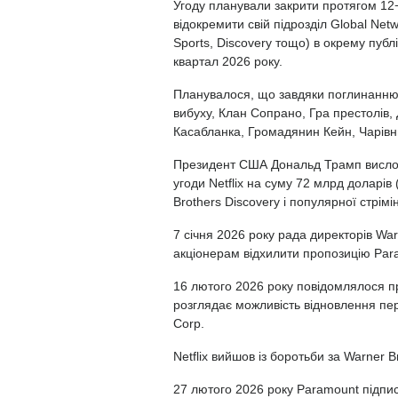
Угоду планували закрити протягом 12−
відокремити свій підрозділ Global Net
Sports, Discovery
тощо) в окрему публі
квартал 2026 року.
Планувалося, що завдяки поглинанню N
вибуху, Клан Сопрано, Гра престолів,
Касабланка, Громадянин Кейн, Чарівни
Президент США
Дональд Трамп висло
угоди Netflix
на суму 72 млрд доларів
Brothers Discovery і популярної стрім
7 січня 2026 року рада директорів Wa
акціонерам
відхилити пропозицію Par
16 лютого 2026 року повідомлялося про
розглядає
можливість відновлення пер
Corp.
Netflix вийшов із боротьби за Warner B
27 лютого 2026 року
Paramount підпис