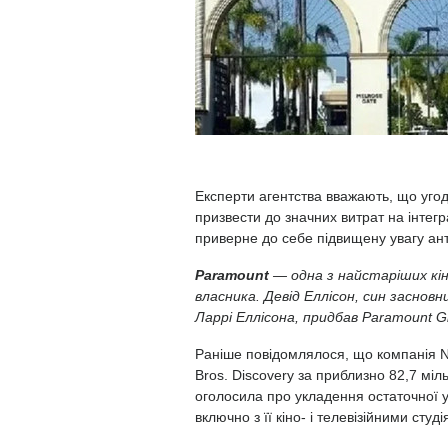
Експерти агентства вважають, що угод
призвести до значних витрат на інтегр
приверне до себе підвищену увагу ан
Paramount
— одна з найстаріших кіно
власника. Девід Еллісон, син засновн
Ларрі Еллісона, придбав Paramount Gl
Раніше повідомлялося, що компанія
N
Bros.
Discovery
за приблизно 82,7 мі
оголосила про укладення остаточної у
включно з її кіно- і телевізійними сту