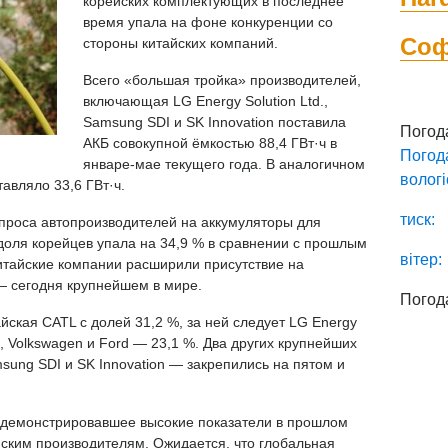
корейских комплектующих в последнее
время упала на фоне конкуренции со
Со
стороны китайских компаний.
Всего «большая тройка» производителей,
включающая LG Energy Solution Ltd.,
Samsung SDI и SK Innovation поставила
Погод
АКБ совокупной ёмкостью 88,4 ГВт·ч в
Погод
январе-мае текущего года. В аналогичном
вологі
авляло 33,6 ГВт·ч.
тиск:
спроса автопроизводителей на аккумуляторы для
доля корейцев упала на 34,9 % в сравнении с прошлым
вітер:
китайские компании расширили присутствие на
— сегодня крупнейшем в мире.
Погод
йская CATL с долей 31,2 %, за ней следует LG Energy
, Volkswagen и Ford — 23,1 %. Два других крупнейших
ung SDI и SK Innovation — закрепились на пятом и
одемонстрировавшее высокие показатели в прошлом
айским производителям. Ожидается, что глобальная