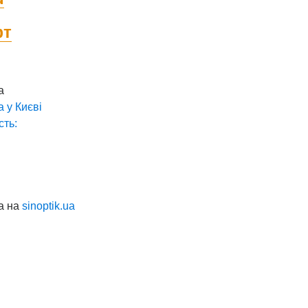
фт
а
а у
Києві
сть:
а на
sinoptik.ua