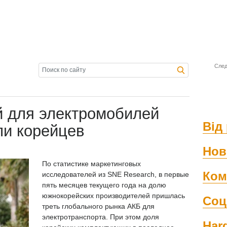
След
й для электромобилей
Від 
ли корейцев
Нов
По статистике маркетинговых
Ком
исследователей из SNE Research, в первые
пять месяцев текущего года на долю
южнокорейских производителей пришлась
Соц
треть глобального рынка АКБ для
электротранспорта. При этом доля
Har