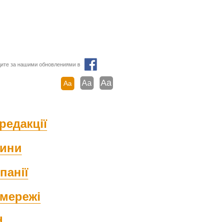
ите за нашими обновлениями в
Aa
Aa
Aa
редакції
ини
панії
мережі
d