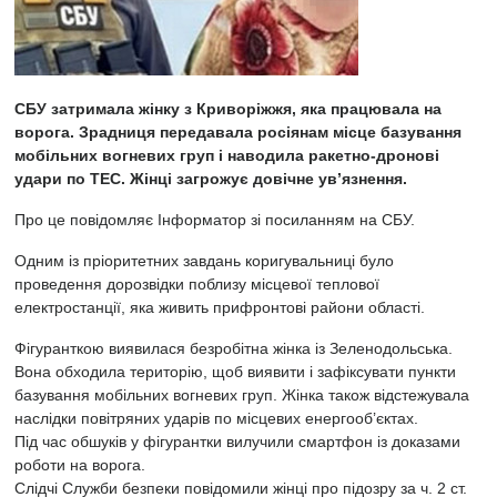
СБУ затримала жінку з Криворіжжя, яка працювала на
ворога. Зрадниця передавала росіянам місце базування
мобільних вогневих груп і наводила ракетно-дронові
удари по ТЕС. Жінці загрожує довічне ув’язнення.
Про це повідомляє
Інформатор
зі посиланням на
СБУ.
Одним із пріоритетних завдань коригувальниці було
проведення дорозвідки поблизу місцевої теплової
електростанції, яка живить прифронтові райони області.
Фігуранткою виявилася безробітна жінка із Зеленодольська.
Вона обходила територію, щоб виявити і зафіксувати пункти
базування мобільних вогневих груп. Жінка також відстежувала
наслідки повітряних ударів по місцевих енергооб’єктах.
Під час обшуків у фігурантки вилучили смартфон із доказами
роботи на ворога.
Слідчі Служби безпеки повідомили жінці про підозру за ч. 2 ст.