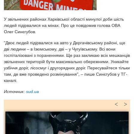
У звільнених районах Харківської області минулої доби шість
людей підірвалися на мінах. Про це повідомив голова ОВА
Олег Синєгубов.
"Двоє людей підірвалися на авто у Дергачівському районі, ще
дві людини – в Ізюмському, дві – у Чугуївському. Всі вони
госпіталізовані з пораненнями. Ще раз закликаю всіх мешканців
звільнених територій бути максимально обережними. Уникайте
узбіччя доріг, лісосмуг і другорядних доріг. Пересувайтеся тільки
там, де вже проведено розмінування", – пише Синєгубов у ТГ-
каналі.
Источник:
sud.ua
<
>