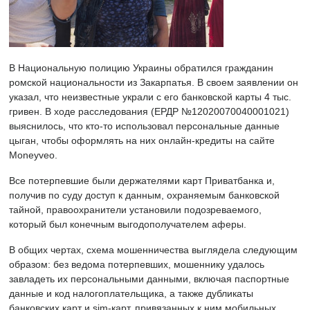
В Национальную полицию Украины обратился гражданин
ромской национальности из Закарпатья. В своем заявлении он
указал, что неизвестные украли с его банковской карты 4 тыс.
гривен. В ходе расследования (ЕРДР №12020070040001021)
выяснилось, что кто-то использовал персональные данные
цыган, чтобы оформлять на них онлайн-кредиты на сайте
Moneyveo.
Все потерпевшие были держателями карт Приватбанка и,
получив по суду доступ к данным, охраняемым банковской
тайной, правоохранители установили подозреваемого,
который был конечным выгодополучателем аферы.
В общих чертах, схема мошенничества выглядела следующим
образом: без ведома потерпевших, мошеннику удалось
завладеть их персональными данными, включая паспортные
данные и код налогоплательщика, а также дубликаты
банковских карт и sim-карт, привязанных к ним мобильных