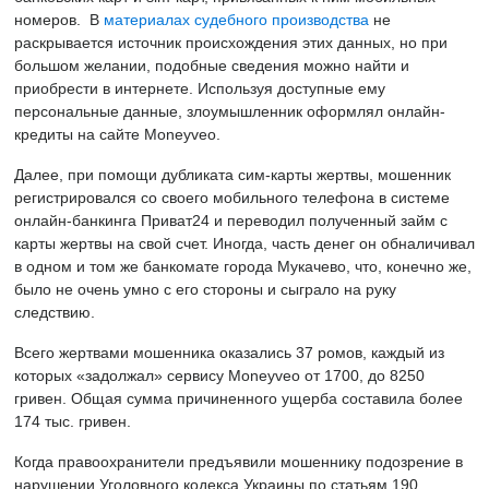
номеров. В
материалах судебного производства
не
раскрывается источник происхождения этих данных, но при
большом желании, подобные сведения можно найти и
приобрести в интернете. Используя доступные ему
персональные данные, злоумышленник оформлял онлайн-
кредиты на сайте Moneyveo.
Далее, при помощи дубликата сим-карты жертвы, мошенник
регистрировался со своего мобильного телефона в системе
онлайн-банкинга Приват24 и переводил полученный займ с
карты жертвы на свой счет. Иногда, часть денег он обналичивал
в одном и том же банкомате города Мукачево, что, конечно же,
было не очень умно с его стороны и сыграло на руку
следствию.
Всего жертвами мошенника оказались 37 ромов, каждый из
которых «задолжал» сервису Moneyveo от 1700, до 8250
гривен. Общая сумма причиненного ущерба составила более
174 тыс. гривен.
Когда правоохранители предъявили мошеннику подозрение в
нарушении Уголовного кодекса Украины по статьям 190