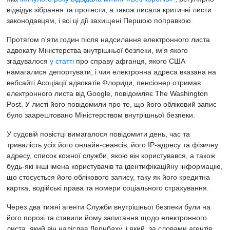
відвідує зібрання та протести, а також писала критичні листи
законодавцям, і всі ці дії захищені Першою поправкою.
Протягом п'яти годин після надсилання електронного листа
адвокату Міністерства внутрішньої безпеки, ім'я якого
згадувалося
у статті
про справу афганця, якого США
намагалися депортувати, і чия електронна адреса вказана на
вебсайті Асоціації адвокатів Флориди, пенсіонер отримав
електронного листа від Google, повідомляє The Washington
Post. У листі його повідомили про те, що його обліковий запис
було заарештовано Міністерством внутрішньої безпеки.
У судовій повістці вимагалося повідомити день, час та
тривалість усіх його онлайн-сеансів, його IP-адресу та фізичну
адресу, список кожної служби, якою він користувався, а також
будь-які інші імена користувачів та ідентифікаційну інформацію,
що стосується його облікового запису, таку як його кредитна
картка, водійські права та номери соціального страхування.
Через два тижні агенти Служби внутрішньої безпеки були на
його порозі та ставили йому запитання щодо електронного
листа, який він надіслав Дернбаху, і який, за словами агентів,