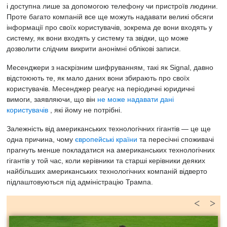
і доступна лише за допомогою телефону чи пристроїв людини.
Проте багато компаній все ще можуть надавати великі обсяги
інформації про своїх користувачів, зокрема де вони входять у
систему, як вони входять у систему та звідки, що може
дозволити слідчим викрити анонімні облікові записи.
Месенджери з наскрізним шифруванням, такі як Signal, давно
відстоюють те, як мало даних вони збирають про своїх
користувачів. Месенджер реагує на періодичні юридичні
вимоги, заявляючи, що він
не може надавати дані
користувачів
, які йому не потрібні.
Залежність від американських технологічних гігантів — це ще
одна причина, чому
європейські країни
та пересічні споживачі
прагнуть менше покладатися на американських технологічних
гігантів у той час, коли керівники та старші керівники деяких
найбільших американських технологічних компаній відверто
підлаштовуються під адміністрацію Трампа.
<
>