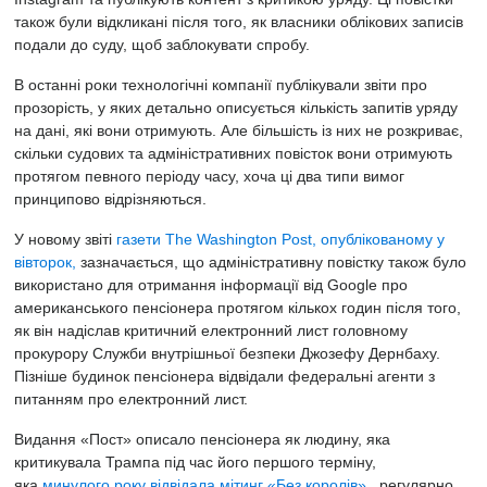
також були відкликані після того, як власники облікових записів
подали до суду, щоб заблокувати спробу.
В останні роки технологічні компанії публікували звіти про
прозорість, у яких детально описується кількість запитів уряду
на дані, які вони отримують. Але більшість із них не розкриває,
скільки судових та адміністративних повісток вони отримують
протягом певного періоду часу, хоча ці два типи вимог
принципово відрізняються.
У новому звіті
газети The Washington Post, опублікованому у
вівторок,
зазначається, що адміністративну повістку також було
використано для отримання інформації від Google про
американського пенсіонера протягом кількох годин після того,
як він надіслав критичний електронний лист головному
прокурору Служби внутрішньої безпеки Джозефу Дернбаху.
Пізніше будинок пенсіонера відвідали федеральні агенти з
питанням про електронний лист.
Видання «Пост» описало пенсіонера як людину, яка
критикувала Трампа під час його першого терміну,
яка
минулого року відвідала мітинг «Без королів»
, регулярно