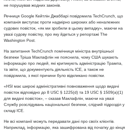
не порушував жодних законів.
Речниця Google Кейтлін Джаббарі повідомила TechCrunch, що
компанія виступає проти надмірно широких або неналежних
судових повісток, «як ми зробили в цьому випадку», маючи на
увазі судову повістку, про яку йдеться у репортажі The
Washington Post.
На запитання TechCrunch помічниця міністра внутрішньої
безпеки Тріша Маклафлін не пояснила, чому США шукають
інформацію про людей, які критикують адміністрацію Трампа,
та звіти, що документують діяльність ICE, а також не
повідомила, з якої причини було відкликано повістки.
«HSI має широкі адміністративні повноваження щодо видачі
повісток відповідно до 8 USC § 1225(d) та 19 USC § 1509(a)(1)
для видачі повісток», – сказав Маклафлін, маючи на увазі
Службу розслідувань національної безпеки, слідчий підрозділ у
складі ICE.
Не всі компанії можуть передавати дані про своїх клієнтів.
Наприклад, інформацію, яка зашифрована від початку до кінця