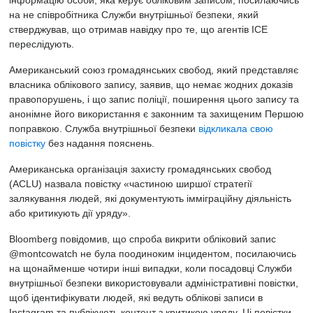
інформацію особи, яка керує обліковим записом, посилаючись
на не співробітника Служби внутрішньої безпеки, який
стверджував, що отримав навідку про те, що агентів ICE
переслідують.
Американський союз громадянських свобод, який представляє
власника облікового запису, заявив, що немає жодних доказів
правопорушень, і що запис поліції, поширення цього запису та
анонімне його використання є законним та захищеним Першою
поправкою. Служба внутрішньої безпеки
відкликала свою
повістку
без надання пояснень.
Американська організація захисту громадянських свобод
(ACLU) назвала повістку «частиною ширшої стратегії
залякування людей, які документують імміграційну діяльність
або критикують дії уряду».
Bloomberg повідомив, що спроба викрити обліковий запис
@montcowatch не була поодиноким інцидентом, посилаючись
на щонайменше чотири інші випадки, коли посадовці Служби
внутрішньої безпеки використовували адміністративні повістки,
щоб ідентифікувати людей, які ведуть облікові записи в
Instagram та публікують контент з критикою уряду. Ці повістки