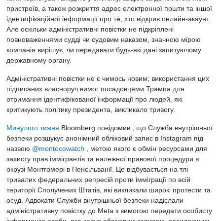
пристроїв, а також розкриття адрес електронної пошти та іншої
ідентифікаційної інформації про те, хто відкрив онлайн-акаунт.
Але оскільки адміністративні повістки не підкріплені
повноваженнями судді чи судовим наказом, значною мірою
компанія вирішує, чи передавати будь-які дані запитуючому
державному органу.
Адміністративні повістки не є чимось новим; використання цих
підписаних власноруч вимог посадовцями Трампа для
отримання ідентифікованої інформації про людей, які
критикують політику президента, викликало тривогу.
Минулого тижня
Bloomberg повідомив
, що Служба внутрішньої
безпеки розшукує анонімний обліковий запис в Instagram під
назвою
@montocowatch
, метою якого є обмін ресурсами для
захисту прав іммігрантів та належної правової процедури в
окрузі Монтгомері в Пенсільванії. Це відбувається на тлі
тривалих федеральних репресій проти імміграції по всій
території Сполучених Штатів, які викликали широкі протести та
осуд. Адвокати Служби внутрішньої безпеки надіслали
адміністративну повістку до Meta з вимогою передати особисту