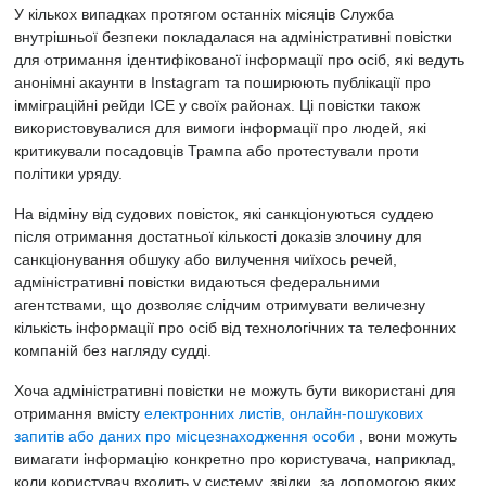
У кількох випадках протягом останніх місяців Служба
внутрішньої безпеки покладалася на адміністративні повістки
для отримання ідентифікованої інформації про осіб, які ведуть
анонімні акаунти в Instagram та поширюють публікації про
імміграційні рейди ICE у своїх районах.
Ці повістки також
використовувалися для вимоги інформації про людей, які
критикували посадовців Трампа або протестували проти
політики уряду.
На відміну від судових повісток, які санкціонуються суддею
після отримання достатньої кількості доказів злочину для
санкціонування обшуку або вилучення чиїхось речей,
адміністративні повістки видаються федеральними
агентствами, що дозволяє слідчим отримувати величезну
кількість інформації про осіб від технологічних та телефонних
компаній без нагляду судді.
Хоча адміністративні повістки не можуть бути використані для
отримання вмісту
електронних листів, онлайн-пошукових
запитів або даних про місцезнаходження особи
, вони можуть
вимагати інформацію конкретно про користувача, наприклад,
коли користувач входить у систему, звідки, за допомогою яких