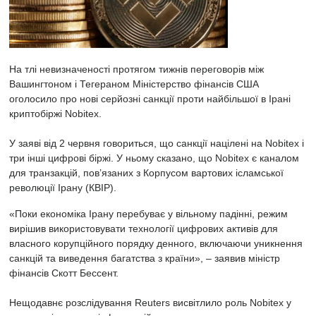
На тлі невизначеності протягом тижнів
переговорів між
Вашингтоном і Тегераном
Міністерство фінансів США
оголосило про нові серйозні санкції проти найбільшої в Ірані
криптобіржі Nobitex.
У заяві від 2 червня говориться, що санкції націлені на Nobitex і
три інші цифрові біржі. У ньому сказано, що Nobitex є каналом
для транзакцій, пов’язаних з Корпусом вартових ісламської
революції Ірану (КВІР).
«Поки економіка Ірану перебуває у вільному падінні, режим
вирішив використовувати технології цифрових активів для
власного корупційного порядку денного, включаючи уникнення
санкцій та виведення багатства з країни», – заявив міністр
фінансів Скотт Бессент.
Нещодавнє розслідування Reuters висвітлило роль Nobitex у