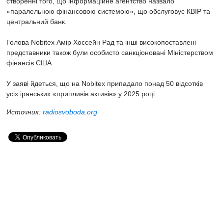
створенні того, що інформаційне агентство назвало
«паралельною фінансовою системою», що обслуговує КВІР та
центральний банк.
Голова Nobitex Амір Хоссейн Рад та інші високопоставлені
представники також були особисто санкціоновані Міністерством
фінансів США.
У заяві йдеться, що на Nobitex припадало понад 50 відсотків
усіх іранських «припливів активів» у 2025 році.
Источник:
radiosvoboda.org