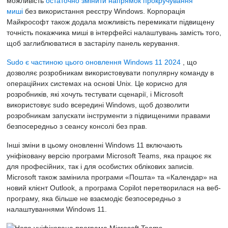
можливість
остаточно змінити напрямок прокручування
миші
без використання реєстру Windows. Корпорація
Майкрософт також додала можливість перемикати підвищену
точність покажчика миші в інтерфейсі налаштувань замість того,
щоб заглиблюватися в застарілу панель керування.
Sudo є частиною цього оновлення Windows 11 2024
, що
дозволяє розробникам використовувати популярну команду в
операційних системах на основі Unix. Це корисно для
розробників, які хочуть тестувати сценарії, і Microsoft
використовує sudo всередині Windows, щоб дозволити
розробникам запускати інструменти з підвищеними правами
безпосередньо з сеансу консолі без прав.
Інші зміни в цьому оновленні Windows 11 включають
уніфіковану версію програми Microsoft Teams, яка працює як
для професійних, так і для особистих облікових записів.
Microsoft також замінила програми «Пошта» та «Календар» на
новий клієнт Outlook, а програма Copilot перетворилася на веб-
програму, яка більше не взаємодіє безпосередньо з
налаштуваннями Windows 11.