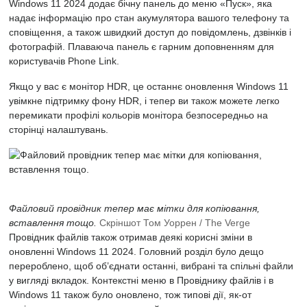
Windows 11 2024 додає бічну панель до меню «Пуск», яка
надає інформацію про стан акумулятора вашого телефону та
сповіщення, а також швидкий доступ до повідомлень, дзвінків і
фотографій. Плаваюча панель є гарним доповненням для
користувачів Phone Link.
Якщо у вас є монітор HDR, це останнє оновлення Windows 11
увімкне підтримку фону HDR, і тепер ви також можете легко
перемикати профілі кольорів монітора безпосередньо на
сторінці налаштувань.
Файловий провідник тепер має мітки для копіювання,
вставлення тощо.
Скріншот Том Уоррен / The Verge
Провідник файлів також отримав деякі корисні зміни в
оновленні Windows 11 2024. Головний розділ було дещо
перероблено, щоб об’єднати останні, вибрані та спільні файли
у вигляді вкладок. Контекстні меню в Провіднику файлів і в
Windows 11 також було оновлено, тож типові дії, як-от