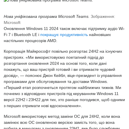
Нова уніфікована програма Microsoft Teams.
Зображення:
Microsoft
Оновлення Windows 11 2024 також включає підтримку аудіо Wi-
Fi 7 і Bluetooth LE і
покращує продуктивність
найновіших
настільних процесорів AMD.
Корпорація Майкрософт повільно розгортає 24H2 на існуючих
пристроях. «Ми використовуємо поетапний підхід до
розгортання оновлення 2024 на основі того, коли дані
покажуть, що ваш пристрій готовий і ви отримаєте чудовий
досвід», — пояснює Джон Кейбл, віце-президент із управління
програмами для обслуговування та доставки Windows.
«Перший етап розпочнеться протягом найближчих тижнів. Ми
почнемо з відповідних пристроїв під керуванням Windows 11
версії 22H2 і 23H22 для тих, хто раніше погодився, щоб одними
з перших отримати нові вдосконалення».
Microsoft використовує метод заміни ОС для 24H2, коли вона
замінює всю ОС оновленою версією замість того, що вона
робила в минулому з оновленням 23H2, яке було службовим