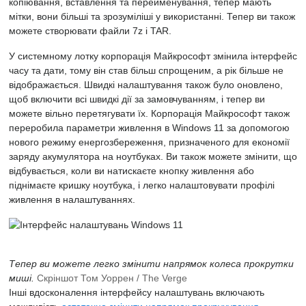
копіювання, вставлення та перейменування, тепер мають
мітки, вони більші та зрозуміліші у використанні. Тепер ви також
можете створювати файли 7z і TAR.
У системному лотку корпорація Майкрософт змінила інтерфейс
часу та дати, тому він став більш спрощеним, а рік більше не
відображається. Швидкі налаштування також було оновлено,
щоб включити всі швидкі дії за замовчуванням, і тепер ви
можете вільно перетягувати їх. Корпорація Майкрософт також
переробила параметри живлення в Windows 11 за допомогою
нового режиму енергозбереження, призначеного для економії
заряду акумулятора на ноутбуках. Ви також можете змінити, що
відбувається, коли ви натискаєте кнопку живлення або
піднімаєте кришку ноутбука, і легко налаштовувати профілі
живлення в налаштуваннях.
Тепер ви можете легко змінити напрямок колеса прокрутки
миші.
Скріншот Том Уоррен / The Verge
Інші вдосконалення інтерфейсу налаштувань включають