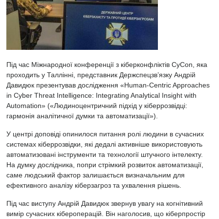
Під час Міжнародної конференції з кіберконфліктів CyCon, яка
проходить у Таллінні, представник Держспецзв’язку Андрій
Давидюк презентував дослідження «Human-Centric Approaches
in Cyber Threat Intelligence: Integrating Analytical Insight with
Automation» («Людиноцентричний підхід у кіберрозвідці:
гармонія аналітичної думки та автоматизації»).
У центрі доповіді опинилося питання ролі людини в сучасних
системах кіберрозвідки, які дедалі активніше використовують
автоматизовані інструменти та технології штучного інтелекту.
На думку дослідника, попри стрімкий розвиток автоматизації,
саме людський фактор залишається визначальним для
ефективного аналізу кіберзагроз та ухвалення рішень.
Під час виступу Андрій Давидюк звернув увагу на когнітивний
вимір сучасних кібероперацій. Він наголосив, що кіберпростір