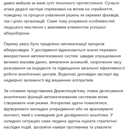
давно вийшов за межі суто технічного протистояння. Сучасні
атаки дедалі частіше спрямовані на вплив на сприйняття,
поведінку та процеси ухвалення рішень як окремих фахівців,
так і цілих організацій. Саме тому розуміння особливостей
людського мислення є важливим елементом успішної
кібероборони.
Окрему увагу було приділено автоматизації процесів
кіберрозвідки. У дослідженні відзначаються значні переваги
використання автоматизованих систем: швидке опрацювання
великих масивів даних, виявлення аномалій, скорочення часу
реагування на інциденти та підвищення загальної ефективності
роботи аналітичних центрів. Водночас доповідач застеріг від
надмірної залежності від машинних алгоритмів.
За словами представника Держспецзв’язку, повне делегування
аналітичних функцій автоматизованим системам може
створювати нові ризики. Алгоритми здатні помилятися,
відтворювати закладені упередження або не враховувати
контекст, який є очевидним для досвідченого аналітика. У
складних ситуаціях саме людина здатна оцінити стратегічні
наслідки подій, зрозуміти наміри противника та ухвалити