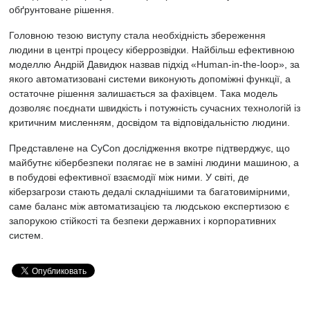
обґрунтоване рішення.
Головною тезою виступу стала необхідність збереження
людини в центрі процесу кіберрозвідки. Найбільш ефективною
моделлю Андрій Давидюк назвав підхід «Human-in-the-loop», за
якого автоматизовані системи виконують допоміжні функції, а
остаточне рішення залишається за фахівцем. Така модель
дозволяє поєднати швидкість і потужність сучасних технологій із
критичним мисленням, досвідом та відповідальністю людини.
Представлене на CyCon дослідження вкотре підтверджує, що
майбутнє кібербезпеки полягає не в заміні людини машиною, а
в побудові ефективної взаємодії між ними. У світі, де
кіберзагрози стають дедалі складнішими та багатовимірними,
саме баланс між автоматизацією та людською експертизою є
запорукою стійкості та безпеки державних і корпоративних
систем.