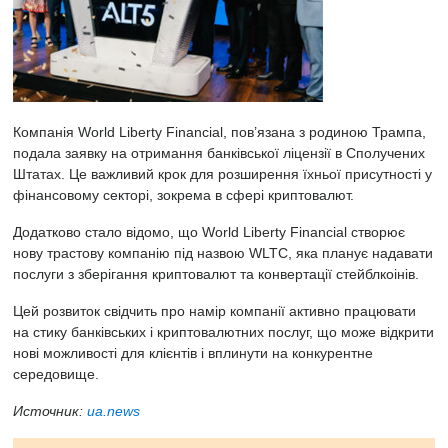
Компанія World Liberty Financial, пов’язана з родиною Трампа,
подала заявку на отримання банківської ліцензії в Сполучених
Штатах. Це важливий крок для розширення їхньої присутності у
фінансовому секторі, зокрема в сфері криптовалют.
Додатково стало відомо, що World Liberty Financial створює
нову трастову компанію під назвою WLTC, яка планує надавати
послуги з зберігання криптовалют та конвертації стейблкоінів.
Цей розвиток свідчить про намір компанії активно працювати
на стику банківських і криптовалютних послуг, що може відкрити
нові можливості для клієнтів і вплинути на конкурентне
середовище.
Источник:
ua.news