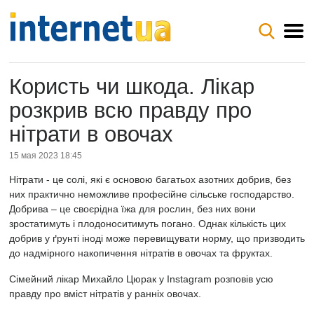
Користь чи шкода. Лікар
розкрив всю правду про
нітрати в овочах
15 мая 2023 18:45
Нітрати - це солі, які є основою багатьох азотних добрив, без
них практично неможливе професійне сільське господарство.
Добрива – це своєрідна їжа для рослин, без них вони
зростатимуть і плодоноситимуть погано. Однак кількість цих
добрив у ґрунті іноді може перевищувати норму, що призводить
до надмірного накопичення нітратів в овочах та фруктах.
Сімейний лікар Михайло Цюрак у Instagram розповів усю
правду про вміст нітратів у ранніх овочах.