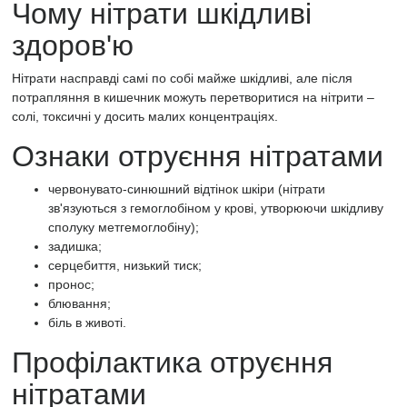
Чому нітрати шкідливі
здоров'ю
Нітрати насправді самі по собі майже шкідливі, але після
потрапляння в кишечник можуть перетворитися на нітрити –
солі, токсичні у досить малих концентраціях.
Ознаки отруєння нітратами
червонувато-синюшний відтінок шкіри (нітрати
зв'язуються з гемоглобіном у крові, утворюючи шкідливу
сполуку метгемоглобіну);
задишка;
серцебиття, низький тиск;
пронос;
блювання;
біль в животі.
Профілактика отруєння
нітратами