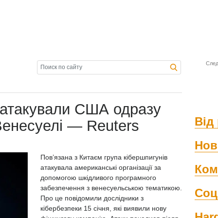
След
 атакували США одразу
Від 
 Венесуелі — Reuters
Нов
Пов’язана з Китаєм група кібершпигунів
Ком
атакувала американські організації за
допомогою шкідливого програмного
забезпечення з венесуельською тематикою.
Соц
Про це повідомили дослідники з
кібербезпеки 15 січня, які виявили нову
Har