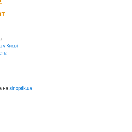
фт
а
а у
Києві
сть:
а на
sinoptik.ua