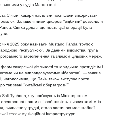
бе винними у
суді в Мангеттені
.
іта Сінгхи, хакери настільки поспішали використати
помилок. Залишені ними цифрові “відбитки” дозволили
anda. Сінгха додав, що якість цієї операції була
рупи.
д січня 2025 року називали Mustang Panda “групою
ародною Республікою”. За даними відомства, група
програмного забезпечення та зламом цільових мереж.
 форм хакерської діяльності та юридично протидіє їм і
ватиме чи не виправдовуватиме кібератак”, — заявив
і, наголосивши, що Пекін також виступає проти
 так звані “китайські кіберзагрози””.
Salt Typhoon, яку пов’язують із Міністерством
електронної пошти співробітників ключових комітетів
я, виявлене у грудні, стало частиною масштабної
ької телекомунікаційної інфраструктури.