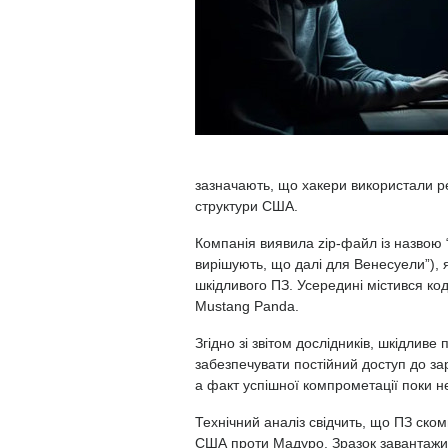
зазначають, що хакери використали р
структури США.
Компанія виявила zip-файл із назвою “
вирішують, що далі для Венесуели”), я
шкідливого ПЗ. Усередині містився ко
Mustang Panda.
Згідно зі
звітом
дослідників, шкідливе 
забезпечувати постійний доступ до зар
а факт успішної компрометації поки н
Технічний аналіз свідчить, що ПЗ ском
США проти Мадуро. Зразок завантажил