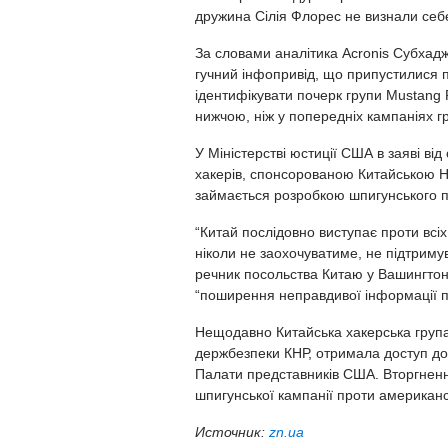
дружина Сілія Флорес не визнали се
За словами аналітика Acronis Субхадж
гучний інфопривід, що припустилися 
ідентифікувати почерк групи Mustang P
нижчою, ніж у попередніх кампаніях г
У Міністерстві юстиції США в заяві ві
хакерів, спонсорованою Китайською Н
займається розробкою шпигунського 
“Китай послідовно виступає проти всіх
ніколи не заохочуватиме, не підтриму
речник посольства Китаю у Вашингтон
“поширення неправдивої інформації про
Нещодавно Китайська хакерська група 
держбезпеки КНР, отримала доступ до 
Палати представників США. Вторгненн
шпигунської кампанії проти американс
Источник:
zn.ua