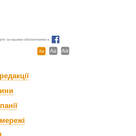
ите за нашими обновлениями в
Aa
Aa
Aa
редакції
ини
панії
мережі
d