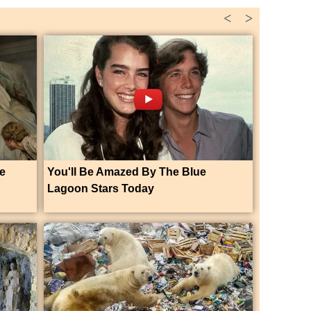
<
>
ue
You'll Be Amazed By The Blue
Lagoon Stars Today