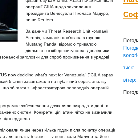
фішингову кампанію. Атаки почалися після
операції США щодо захоплення
Со
президента Венесуели Ніколаса Мадуро,
пише Reuters.
За даними Threat Research Unit компанії
Acronis, кампанія пов’язана з групою
Погод
Mustang Panda, відомою тривалою
Погод
діяльністю з кібершпигунства. Дослідники
вологі
езонансні заголовки для спроб проникнення в урядові
тиск:
US now deciding what’s next for Venezuela” (“США зараз
вітер:
кий 5 січня завантажили на публічний сервіс аналізу
д, що збігався з інфраструктурою попередніх операцій
Погод
програмне забезпечення дозволяло викрадати дані та
ажених систем. Конкретні цілі атаки чітко не визначили,
е підтверджено.
пілювали лише через кілька годин після початку операції
и для аналізу 5 січня — у день, коли Мадуро та його