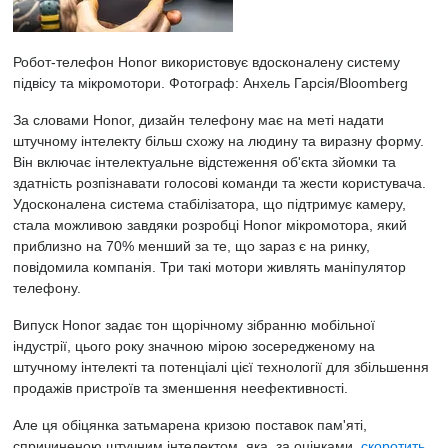
Робот-телефон Honor використовує вдосконалену систему
підвісу та мікромотори.
Фотограф: Анхель Гарсія/Bloomberg
За словами Honor, дизайн телефону має на меті надати
штучному інтелекту більш схожу на людину та виразну форму.
Він включає інтелектуальне відстеження об'єкта зйомки та
здатність розпізнавати голосові команди та жести користувача.
Удосконалена система стабілізатора, що підтримує камеру,
стала можливою завдяки розробці Honor мікромотора, який
приблизно на 70% менший за те, що зараз є на ринку,
повідомила компанія. Три такі мотори живлять маніпулятор
телефону.
Випуск Honor задає тон щорічному зібранню мобільної
індустрії, цього року значною мірою зосередженому на
штучному інтелекті та потенціалі цієї технології для збільшення
продажів пристроїв та зменшення неефективності.
Але ця обіцянка затьмарена кризою поставок пам'яті,
спричиненою штучним інтелектом, яка, за оцінками,
скоротить