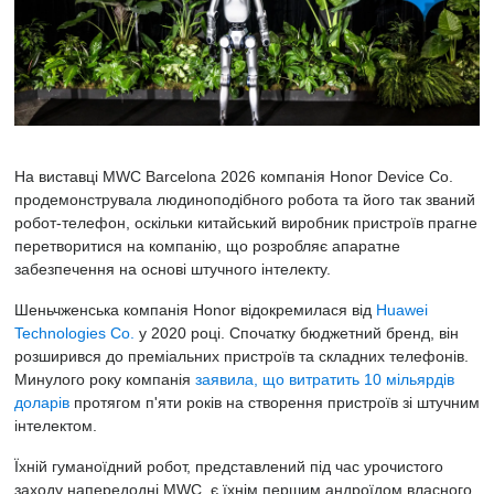
На виставці MWC Barcelona 2026 компанія Honor Device Co.
продемонструвала людиноподібного робота та його так званий
робот-телефон, оскільки китайський виробник пристроїв прагне
перетворитися на компанію, що розробляє апаратне
забезпечення на основі штучного інтелекту.
Шеньчженська компанія Honor відокремилася від
Huawei
Technologies Co.
у 2020 році. Спочатку бюджетний бренд, він
розширився до преміальних пристроїв та складних телефонів.
Минулого року компанія
заявила, що витратить 10 мільярдів
доларів
протягом п'яти років на створення пристроїв зі штучним
інтелектом.
Їхній гуманоїдний робот, представлений під час урочистого
заходу напередодні MWC, є їхнім першим андроїдом власного