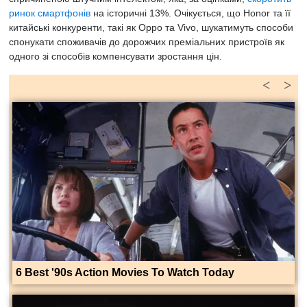
ринок смартфонів
на історичні 13%. Очікується, що Honor та її
китайські конкуренти, такі як Oppo та Vivo, шукатимуть способи
спонукати споживачів до дорожчих преміальних пристроїв як
одного зі способів компенсувати зростання цін.
<
>
6 Best '90s Action Movies To Watch Today