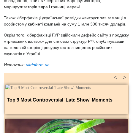
обладнання, з них 37 сервісних маршрутизаторів,
маршрутизаторів ядра і границі мережі.
Також кіберфахівці української розвідки «витрусили» гаманці в
особистому кабінеті компанії на суму 1 млн 300 тисяч доларів.
Окрім того, кіберфахівці ГУР здійснили дефейс сайту з продажу
«тривожних валізок» для силових структур РФ, опублікувавши
на головній сторінці ресурсу фото знищених російських
окупантів в Україні.
Источник:
ukrinform.ua
<
>
Top 9 Most Controversial 'Late Show' Moments