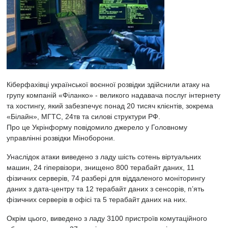
Кіберфахівці української воєнної розвідки здійснили атаку на
групу компаній «Філанко» - великого надавача послуг інтернету
та хостингу, який забезпечує понад 20 тисяч клієнтів, зокрема
«Білайн», МГТС, 24тв та силові структури РФ.
Про це Укрінформу повідомило джерело у Головному
управлінні розвідки Міноборони.
Унаслідок атаки виведено з ладу шість сотень віртуальних
машин, 24 гіпервізори, знищено 800 терабайт даних, 11
фізичних серверів, 74 разбері для віддаленого моніторингу
даних з дата-центру та 12 терабайт даних з сенсорів, пʼять
фізичних серверів в офісі та 5 терабайт даних на них.
Окрім цього, виведено з ладу 3100 пристроїв комутаційного