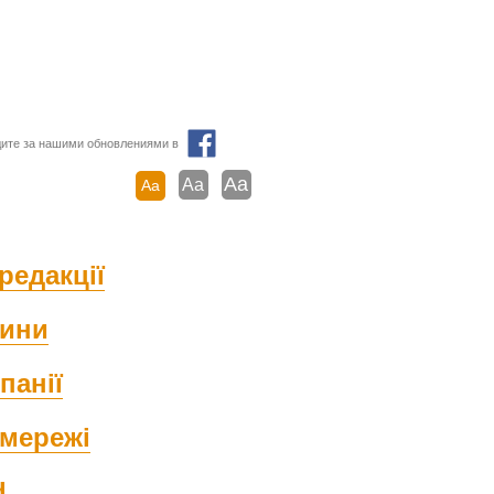
ите за нашими обновлениями в
Aa
Aa
Aa
редакції
ини
панії
мережі
d