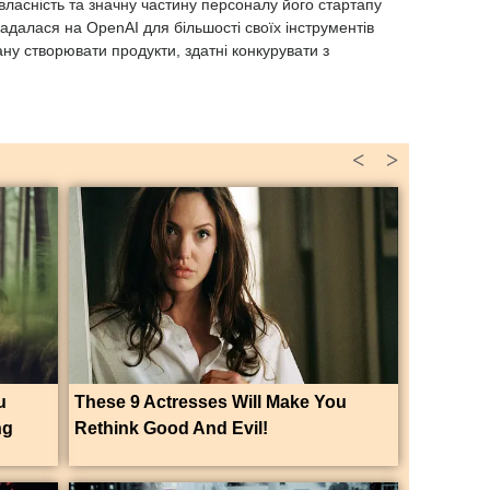
власність та значну частину персоналу його стартапу
окладалася на OpenAI для більшості своїх інструментів
ну створювати продукти, здатні конкурувати з
<
>
u
These 9 Actresses Will Make You
ng
Rethink Good And Evil!