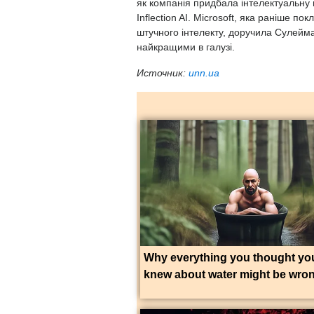
як компанія придбала інтелектуальну 
Inflection AI. Microsoft, яка раніше п
штучного інтелекту, доручила Сулейма
найкращими в галузі.
Источник:
unn.ua
Why everything you thought yo
knew about water might be wro