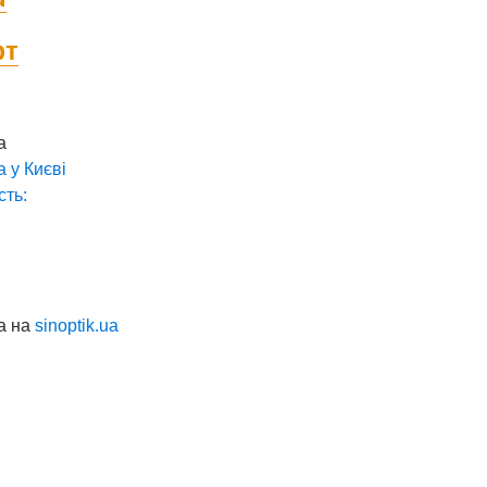
фт
а
а у
Києві
сть:
а на
sinoptik.ua