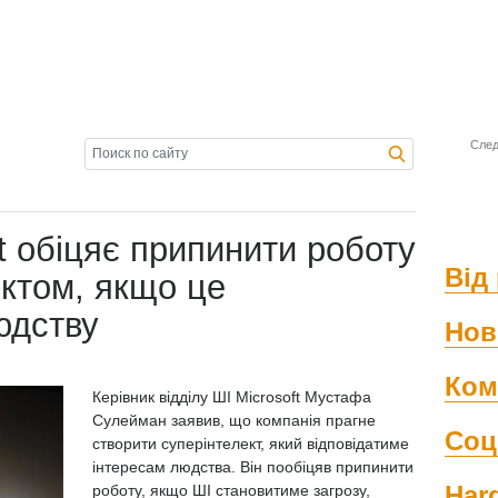
След
ft обіцяє припинити роботу
Від 
ектом, якщо це
юдству
Нов
Ком
Керівник відділу ШІ Microsoft Мустафа
Сулейман заявив, що компанія прагне
Соц
створити суперінтелект, який відповідатиме
інтересам людства. Він пообіцяв припинити
Har
роботу, якщо ШІ становитиме загрозу,