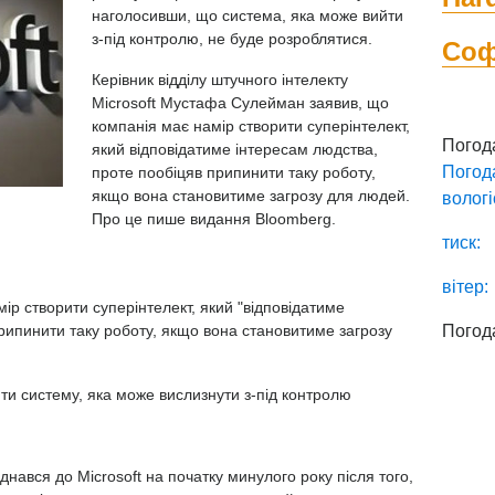
наголосивши, що система, яка може вийти
з-під контролю, не буде розроблятися.
Со
Керівник відділу штучного інтелекту
Microsoft Мустафа Сулейман заявив, що
компанія має намір створити суперінтелект,
Погод
який відповідатиме інтересам людства,
Погод
проте пообіцяв припинити таку роботу,
якщо вона становитиме загрозу для людей.
вологі
Про це пише видання Bloomberg.
тиск:
вітер:
ір створити суперінтелект, який "відповідатиме
рипинити таку роботу, якщо вона становитиме загрозу
Погод
и систему, яка може вислизнути з-під контролю
ався до Microsoft на початку минулого року після того,