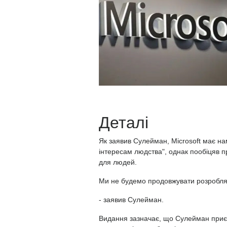
Деталі
Як заявив Сулейман, Microsoft має нам
інтересам людства", однак пообіцяв п
для людей.
Ми не будемо продовжувати розроблят
- заявив Сулейман.
Видання зазначає, що Сулейман приєдн