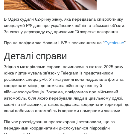
В Одесі судили 62-річну жінку, яка передавала співробітнику
спецслужб РФ дані про українських воїнів та військові об'єкти.
За скоєну держзраду
суд
призначив їй жорстке покарання.
Про це повідомляє
Новини.LIVE з посиланням на "
Суспільне
".
Деталі справи
Згідно з матеріалами справи, починаючи з лютого 2025 року
жінка підтримувала зв'язок у Telegram із представником
російських спецслужб. У листуванні вона
надсилала
фото та
координати місць, де помічала військову техніку й
військовослужбовців. Зокрема, повідомила про військовий
автомобіль, біля якого перебували люди в цивільному одязі,
схожі на військових, а також надіслала координати території, де
вночі побачила автомобіль із чорними номерними знаками.
Під час розслідування правоохоронці встановили, що за
переданими координатами дислокувалися підрозділи