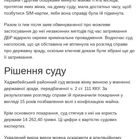
першим і другим обшуками минуло майже п'ять місяців,
протягом яких жінка, на думку суду, мала достатньо часу, щоб
позбутися SIM-картки, якби вона справді була їй підкинута.
Разом із тим після заяв обвинуваченої про можливе
застосування до неї незаконних методів під час затримання
ДБР відкрило окреме кримінальне провадження. Водночас суд
наголосив, що ця обставина не вплинула на розгляд справи
про державну зраду, оскільки ключові докази були зібрані ще до
її затримання.
Рішення суду
Хаджибейський районний
суд
визнав жінку винною у вчиненні
державної зради, передбаченої ч. 2 ст. 111 ККУ. За
результатами розгляду справи їй призначили покарання у
вигляді 15 років позбавлення волі з конфіскацією майна.
Крім основного покарання, суд стягнув з неї на користь
держави 14 262,40 гривні. Ці цифри є вартістю судових
експертиз.
Ухвалений вирок вирок можна оскаржити в апеляційному