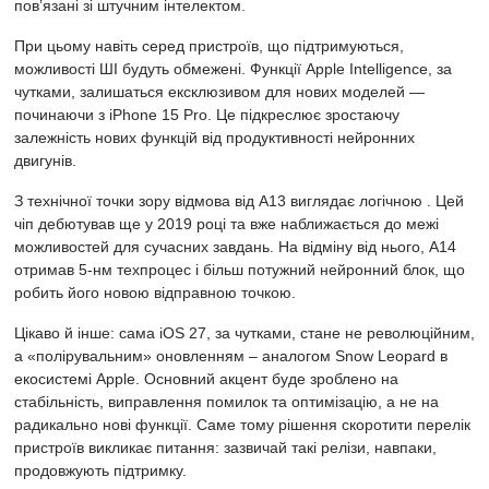
пов’язані зі штучним інтелектом.
При цьому навіть серед пристроїв, що підтримуються,
можливості ШІ будуть обмежені. Функції Apple Intelligence, за
чутками, залишаться ексклюзивом для нових моделей —
починаючи з iPhone 15 Pro. Це підкреслює зростаючу
залежність нових функцій від продуктивності нейронних
двигунів.
З технічної точки зору відмова від A13 виглядає логічною . Цей
чіп дебютував ще у 2019 році та вже наближається до межі
можливостей для сучасних завдань. На відміну від нього, A14
отримав 5-нм техпроцес і більш потужний нейронний блок, що
робить його новою відправною точкою.
Цікаво й інше: сама iOS 27, за чутками, стане не революційним,
а «полірувальним» оновленням – аналогом Snow Leopard в
екосистемі Apple. Основний акцент буде зроблено на
стабільність, виправлення помилок та оптимізацію, а не на
радикально нові функції. Саме тому рішення скоротити перелік
пристроїв викликає питання: зазвичай такі релізи, навпаки,
продовжують підтримку.