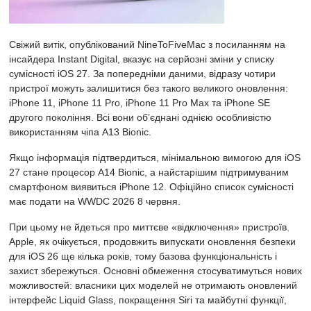
Свіжий витік, опублікований NineToFiveMac з посиланням на
інсайдера Instant Digital, вказує на серйозні зміни у списку
сумісності iOS 27. За попередніми даними, відразу чотири
пристрої можуть залишитися без такого великого оновлення:
iPhone 11, iPhone 11 Pro, iPhone 11 Pro Max та iPhone SE
другого покоління. Всі вони об’єднані однією особливістю
використанням чіпа A13 Bionic.
Якщо інформація підтвердиться, мінімальною вимогою для iOS
27 стане процесор A14 Bionic, а найстарішим підтримуваним
смартфоном виявиться iPhone 12. Офіційно список сумісності
має подати на WWDC 2026 8 червня.
При цьому не йдеться про миттєве «відключення» пристроїв.
Apple, як очікується, продовжить випускати оновлення безпеки
для iOS 26 ще кілька років, тому базова функціональність і
захист збережуться. Основні обмеження стосуватимуться нових
можливостей: власники цих моделей не отримають оновлений
інтерфейс Liquid Glass, покращення Siri та майбутні функції,