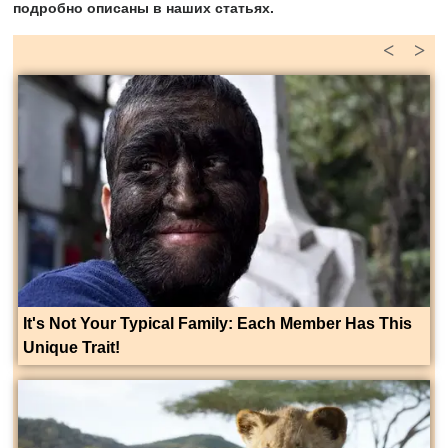
подробно описаны в наших статьях.
<
>
It's Not Your Typical Family: Each Member Has This
Unique Trait!