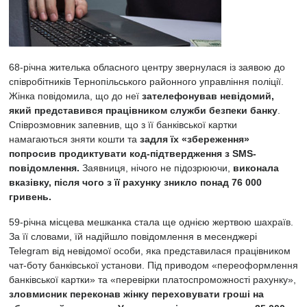
68-річна жителька обласного центру звернулася із заявою до
співробітників Тернопільського районного управління поліції.
Жінка повідомила, що до неї
зателефонував невідомий,
який представився працівником служби безпеки банку
.
Співрозмовник запевнив, що з її банківської картки
намагаються зняти кошти та
задля їх «збереження»
попросив продиктувати код-підтвердження з SMS-
повідомлення.
Заявниця, нічого не підозрюючи,
виконала
вказівку, після чого з її рахунку зникло понад 76 000
гривень.
59-річна місцева мешканка стала ще однією жертвою шахраїв.
За її словами, їй надійшло повідомлення в месенджері
Telegram від невідомої особи, яка представилася працівником
чат-боту банківської установи. Під приводом «переоформлення
банківської картки» та «перевірки платоспроможності рахунку»,
зловмисник переконав жінку переховувати гроші на