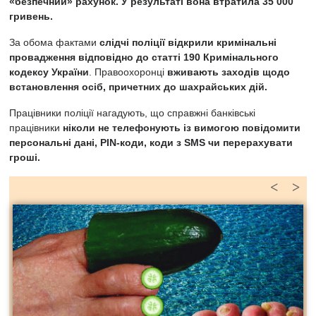
«безпечний» рахунок. У результаті вона втратила 35 000
гривень.
За обома фактами
слідчі поліції відкрили кримінальні
провадження відповідно до статті 190 Кримінального
кодексу України
. Правоохоронці
вживають заходів щодо
встановлення осіб, причетних до шахрайських дій.
Працівники поліції нагадують, що справжні банківські
працівники
ніколи не телефонують із вимогою повідомити
персональні дані, PIN-коди, коди з SMS чи перерахувати
гроші.
<
>