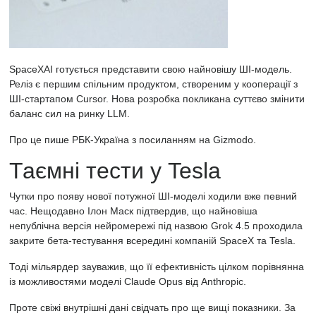
SpaceXAI готується представити свою найновішу ШІ-модель.
Реліз є першим спільним продуктом, створеним у кооперації з
ШІ-стартапом Cursor. Нова розробка покликана суттєво змінити
баланс сил на ринку LLM.
Про це пише
РБК-Україна
з посиланням на
Gizmodo.
Таємні тести у Tesla
Чутки про появу нової потужної ШІ-моделі ходили вже певний
час. Нещодавно Ілон Маск підтвердив, що найновіша
непублічна версія нейромережі під назвою Grok 4.5 проходила
закрите бета-тестування всередині компаній SpaceX та Tesla.
Тоді мільярдер зауважив, що її ефективність цілком порівнянна
із можливостями моделі Claude Opus від Anthropic.
Проте свіжі внутрішні дані свідчать про ще вищі показники. За