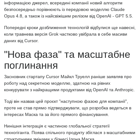
інформацією джерел, всередині компанії новий алгоритм
безпосередньо порівнюють із передовою моделлю Claude
Opus 4.8, а також із найсвіжішим релізом від OpenAI - GPT 5.5.
Попередні кроки дозближення технологій відбулися ще навесні,
коли травнева версія Grok частково увібрала в себе масиви
даних від Cursor.
"Нова фаза" та масштабне
поглинання
Засновник стартапу Cursor Майкл Труелл раніше заявляв про
роботу над секретною моделлю, здатною на рівних
конкурувати з найкращими продуктами від OpenAI та Anthropic.
Тоді він назвав цей проєкт "наступною фазою для компанії",
проте не став прямо підтверджувати, що розробка ведеться в
інтересах Маска та за його прямого фінансування.
Нинішня інтеграція є частиною глобальної стратегії
техногіганта. Поява спільного продукту збіглася з масштабними
структурними змінами у бізнесі Ілона Маска.