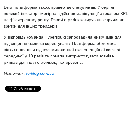
Втім, платформа також привертає спекулянтів. У серпні
великий інвестор, імовірно,
здійснив
маніпуляції з токеном XPL
на ф’ючерсному ринку. Різкий стрибок котирувань спричинив
збитки для інших трейдерів.
У відповідь команда Hyperliquid запровадила низку змін для
підвищення безпеки користувачів. Платформа обмежила
відхилення ціни від восьмигодинної експоненційної ковзної
середньої у 10 разів та почала використовувати зовнішні
ринкові дані для стабілізації котирувань.
Источник:
forklog.com.ua