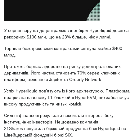
У серпні виручка децентралізованої біржі Hyperliquid досягла
рекордних $106 млн, що на 23% більше, ніж у липні.
Торгівля безстроковими контрактами сягнула майже $400
млрд.
Протокол зберігає лідерство на ринку децентралізованих
деривативів. Його частка становить 70% серед ключових
платформ, включно з Jupiter та Orderly Network.
Успіх Hyperliquid пов’язують із його архітектурою. Платформа
працює на власному L1-блокчейні HyperEVM, що забезпечує
високу продуктивність та низькі комісії.
Сильні фінансові результати викликали інтерес з боку
інституційних інвесторів. Нещодавно компанія
21Shares
випустила
біржовий продукт на базі Hyperliquid на
Швейцарській фондовій біржі SIX.