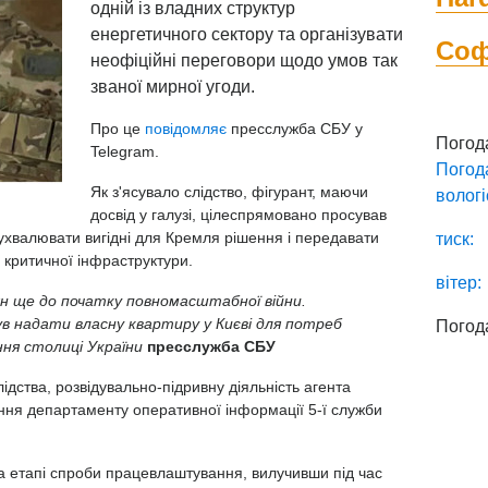
одній із владних структур
енергетичного сектору та організувати
Со
неофіційні переговори щодо умов так
званої мирної угоди.
Про це
повідомляє
пресслужба СБУ у
Погод
Telegram. ⠀
Погод
Як з'ясувало слідство, фігурант, маючи
вологі
досвід у галузі, цілеспрямовано просував
ухвалювати вигідні для Кремля рішення і передавати
тиск:
 критичної інфраструктури. ⠀
вітер:
ян ще до початку повномасштабної війни.
в надати власну квартиру у Києві для потреб
Погод
ення столиці України
пресслужба СБУ
ідства, розвідувально-підривну діяльність агента
іння департаменту оперативної інформації 5-ї служби
а етапі спроби працевлаштування, вилучивши під час