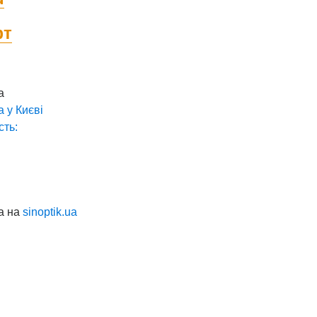
фт
а
а у
Києві
сть:
а на
sinoptik.ua