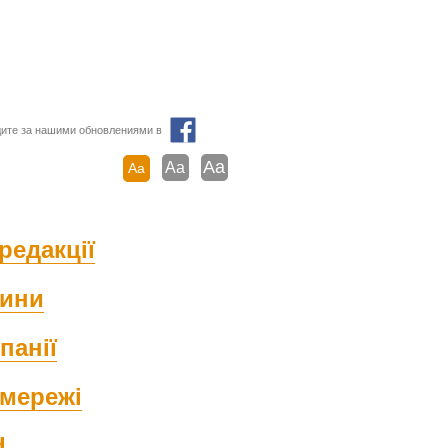
ите за нашими обновлениями в
Aa
Aa
Aa
редакції
ини
панії
мережі
d