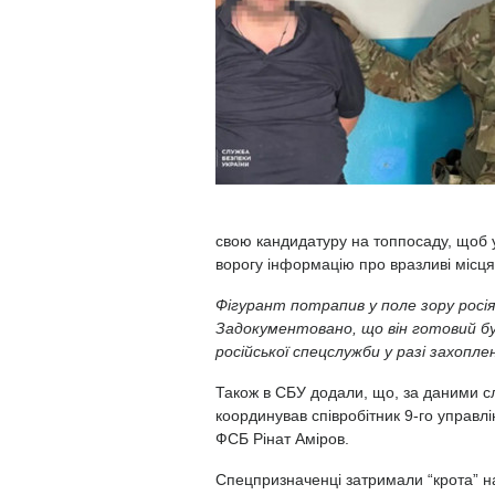
свою кандидатуру на топпосаду, щоб 
ворогу інформацію про вразливі місця
Фігурант потрапив у поле зору росі
Задокументовано, що він готовий бу
російської спецслужби у разі захопл
Також в СБУ додали, що, за даними сл
координував співробітник 9-го управл
ФСБ Рінат Аміров. ⠀
Спецпризначенці затримали “крота” н