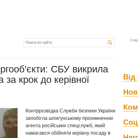
След
ергооб'єкти: СБУ викрила
Від 
а за крок до керівної
Нов
Ком
Контррозвідка Служби безпеки України
запобігла шпигунському проникненню
Соц
агента російських спецслужб, який
намагався обійняти керівну посаду в
Har