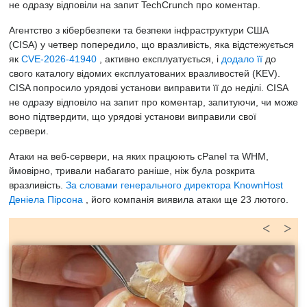
не одразу відповіли на запит TechCrunch про коментар.
Агентство з кібербезпеки та безпеки інфраструктури США
(CISA) у четвер попередило, що вразливість, яка відстежується
як
CVE-2026-41940
, активно експлуатується, і
додало її
до
свого каталогу відомих експлуатованих вразливостей (KEV).
CISA попросило урядові установи виправити її до неділі. CISA
не одразу відповіло на запит про коментар, запитуючи, чи може
воно підтвердити, що урядові установи виправили свої
сервери.
Атаки на веб-сервери, на яких працюють cPanel та WHM,
ймовірно, тривали набагато раніше, ніж була розкрита
вразливість.
За словами генерального директора KnownHost
Деніела Пірсона
, його компанія виявила атаки ще 23 лютого.
<
>