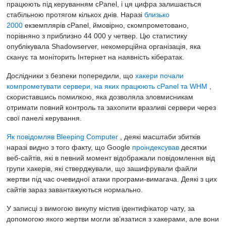
працюють під керуванням cPanel, і ця цифра залишається
стабільною протягом кількох днів. Наразі
близько
2000
екземплярів cPanel, ймовірно, скомпрометовано,
порівняно з приблизно 44 000 у четвер. Цю статистику
опублікувала Shadowserver, некомерційна організація, яка
сканує та моніторить Інтернет на наявність кібератак.
Дослідники з безпеки попередили, що
хакери почали
компрометувати сервери, на яких працюють cPanel та WHM
,
скориставшись помилкою, яка дозволяла зловмисникам
отримати повний контроль та захопити вразливі сервери через
свої панелі керування.
Як повідомляв Bleeping Computer
, деякі масштаби збитків
наразі видно з того факту, що Google
проіндексував
десятки
веб-сайтів, які в певний момент відображали повідомлення від
групи хакерів, які стверджували, що зашифрували файли
жертви під час очевидної атаки програми-вимагача. Деякі з цих
сайтів зараз завантажуються нормально.
У записці з вимогою викупу містив ідентифікатор чату, за
допомогою якого жертви могли зв’язатися з хакерами, але вони