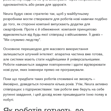
одноманітність або ризик для здоров’я.
Neura будує свою стратегію так, щоб у майбутньому
розробники могли створювати для роботів нові навички подібно
до того, як сторонні компанії випускають додатки для
смартфонів. Проте є й обмеження: компанія принципово
відмовляється від будь-якої співпраці з військовими. Її девіз –
"Ми служимо людству".
Основною перешкодою для масового використання
залишається штучний інтелект: апаратна частина вже готова,
але системи мають стати надійнішими й універсальнішими.
Роботи навчаються завдяки повторенням і здатні відтворювати
нові рухи, яких інженери прямо не програмували.
Поки що придбати таких роботів споживачі не зможуть –
ймовірно, доведеться почекати кілька років. Утім, Neura активно
співпрацює з підприємствами: там роботи вже беруть на себе
рутинні завдання, і цей досвід може пришвидшити їхню появу в
побуті.
Як роботів готують до