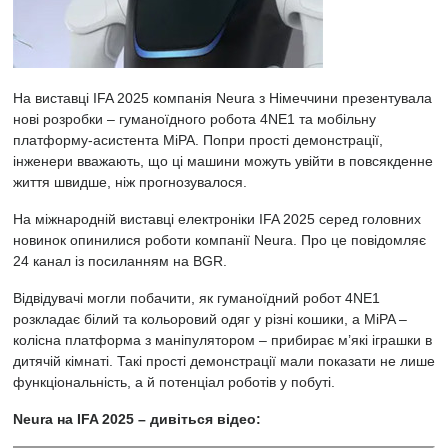
На виставці IFA 2025 компанія Neura з Німеччини презентувала
нові розробки – гуманоїдного робота 4NE1 та мобільну
платформу-асистента MiPA. Попри прості демонстрації,
інженери вважають, що ці машини можуть увійти в повсякденне
життя швидше, ніж прогнозувалося.
На міжнародній виставці електроніки IFA 2025 серед головних
новинок опинилися роботи компанії Neura. Про це повідомляє
24 канал із посиланням на BGR.
Відвідувачі могли побачити, як гуманоїдний робот 4NE1
розкладає білий та кольоровий одяг у різні кошики, а MiPA –
колісна платформа з маніпулятором – прибирає м’які іграшки в
дитячій кімнаті. Такі прості демонстрації мали показати не лише
функціональність, а й потенціал роботів у побуті.
Neura на IFA 2025 – дивіться відео: