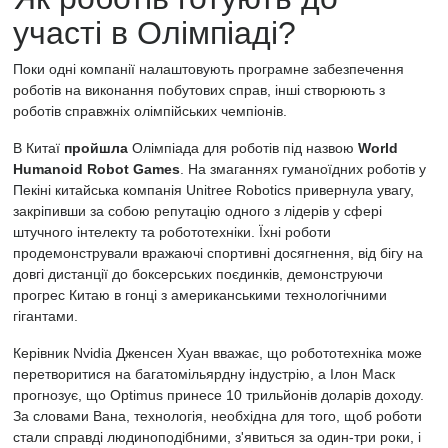
участі в Олімпіаді?
Поки одні компанії налаштовують програмне забезпечення
роботів на виконання побутових справ, інші створюють з
роботів справжніх олімпійських чемпіонів.
В Китаї
пройшла
Олімпіада для роботів під назвою
World
Humanoid Robot Games
. На змаганнях гуманоїдних роботів у
Пекіні китайська компанія Unitree Robotics привернула увагу,
закріпивши за собою репутацію одного з лідерів у сфері
штучного інтелекту та робототехніки. Їхні роботи
продемонстрували вражаючі спортивні досягнення, від бігу на
довгі дистанції до боксерських поєдинків, демонструючи
прогрес Китаю в гонці з американськими технологічними
гігантами.
Керівник Nvidia Дженсен Хуан вважає, що робототехніка може
перетворитися на багатомільярдну індустрію, а Ілон Маск
прогнозує, що Optimus принесе 10 трильйонів доларів доходу.
За словами Вана, технологія, необхідна для того, щоб роботи
стали справді людиноподібними, з'явиться за один-три роки, і