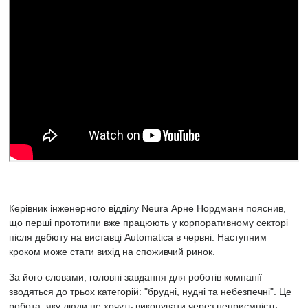
Керівник інженерного відділу Neura Арне Нордманн пояснив,
що перші прототипи вже працюють у корпоративному секторі
після дебюту на виставці Automatica в червні. Наступним
кроком може стати вихід на споживчий ринок.
За його словами, головні завдання для роботів компанії
зводяться до трьох категорій: "брудні, нудні та небезпечні". Це
робота, яку люди не хочуть виконувати через неприємність,