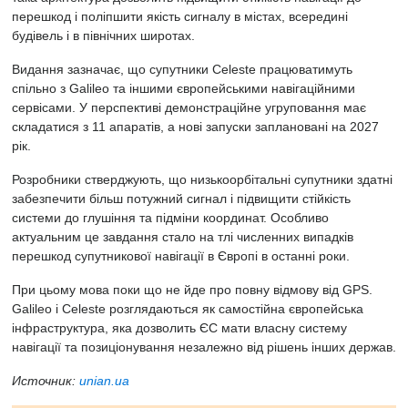
перешкод і поліпшити якість сигналу в містах, всередині
будівель і в північних широтах.
Видання зазначає, що супутники Celeste працюватимуть
спільно з Galileo та іншими європейськими навігаційними
сервісами. У перспективі демонстраційне угруповання має
складатися з 11 апаратів, а нові запуски заплановані на 2027
рік.
Розробники стверджують, що низькоорбітальні супутники здатні
забезпечити більш потужний сигнал і підвищити стійкість
системи до глушіння та підміни координат. Особливо
актуальним це завдання стало на тлі численних випадків
перешкод супутникової навігації в Європі в останні роки.
При цьому мова поки що не йде про повну відмову від GPS.
Galileo і Celeste розглядаються як самостійна європейська
інфраструктура, яка дозволить ЄС мати власну систему
навігації та позиціонування незалежно від рішень інших держав.
Источник:
unian.ua