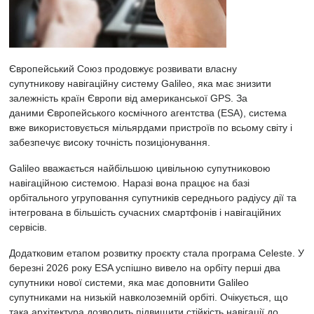
Європейський Союз продовжує розвивати власну
супутникову
навігаційну систему
Galileo, яка має знизити
залежність країн Європи від американської GPS. За
даними
Європейського космічного агентства (ESA), система
вже використовується мільярдами пристроїв по всьому світу і
забезпечує високу точність позиціонування.
Galileo вважається найбільшою цивільною супутниковою
навігаційною системою. Наразі вона працює на базі
орбітального угруповання супутників середнього радіусу дії та
інтегрована в більшість сучасних смартфонів і навігаційних
сервісів.
Додатковим етапом розвитку проєкту стала програма Celeste. У
березні 2026 року ESA успішно вивело на орбіту перші два
супутники нової системи, яка має доповнити Galileo
супутниками на низькій навколоземній орбіті. Очікується, що
така архітектура дозволить підвищити стійкість навігації до