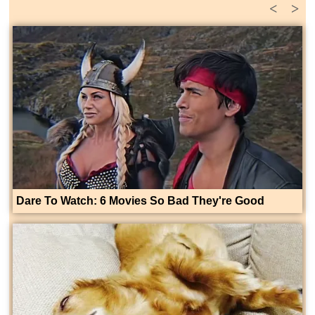
<
>
Dare To Watch: 6 Movies So Bad They're Good