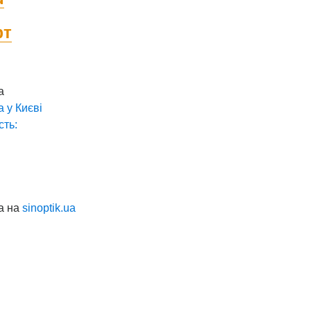
фт
а
а у
Києві
сть:
а на
sinoptik.ua