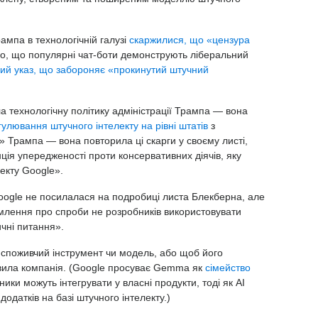
мпа в технологічній галузі
скаржилися, що «цензура
го, що популярні чат-боти демонструють ліберальний
чий указ, що забороняє «прокинутий штучний
 технологічну політику адміністрації Трампа — вона
улювання штучного інтелекту на рівні штатів
з
 Трампа — вона повторила ці скарги у своєму листі,
ція упередженості проти консервативних діячів, яку
екту Google».
oogle не посилалася на подробиці листа Блекберна, але
млення про спроби не розробників використовувати
ичні питання».
 споживчий інструмент чи модель, або щоб його
вила компанія. (Google просуває Gemma як
сімейство
бники можуть інтегрувати у власні продукти, тоді як AI
одатків на базі штучного інтелекту.)