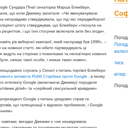
ogle Сундара Пічаї сенаторка Марша Блекберн,
Со
явила, що коли Джемму запитали: «Чи звинувачували
на неправдиво стверджувала, що під час передвиборчої
оліціянт штату стверджував, що Блекберн «тиснула на
а рецептом, і що їхні стосунки включали акти без згоди».
Погод
 навіть рік виборчої кампанії, який насправді був 1998», –
Погод
а новинні статті, які нібито підтверджують ці
вологі
 ведуть на сторінки з помилками та непов’язані новинні
було, немає такої особи, і немає таких новин».
тиск:
 нещодавніх слухань у Сенаті з питань торгівлі Блекберн
вітер:
ивного активіста Роббі Старбака проти Google
, в якому
го інтелекту Google (включаючи Джемму) породили
Погод
алтівник дітей» та «серійний сексуальний кривдник».
іцепрезидент Google з питань урядових справ та
дповів, що галюцинації є відомою проблемою, і Google
енням».
, навпаки, вигадки Джемми є «не нешкідливою
клепу, створеним та поширеним моделлю штучного