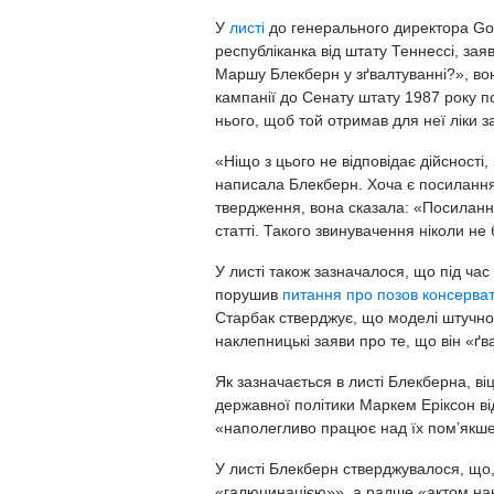
У
листі
до генерального директора Go
республіканка від штату Теннессі, за
Маршу Блекберн у зґвалтуванні?», во
кампанії до Сенату штату 1987 року п
нього, щоб той отримав для неї ліки з
«Ніщо з цього не відповідає дійсності,
написала Блекберн. Хоча є посилання н
твердження, вона сказала: «Посилання
статті. Такого звинувачення ніколи не 
У листі також зазначалося, що під час
порушив
питання про позов консерват
Старбак стверджує, що моделі штучно
наклепницькі заяви про те, що він «ґв
Як зазначається в листі Блекберна, в
державної політики Маркем Еріксон ві
«наполегливо працює над їх пом’якш
У листі Блекберн стверджувалося, що
«галюцинацією»», а радше «актом на