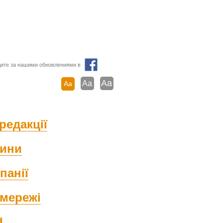
ите за нашими обновлениями в
Aa
Aa
Aa
редакції
ини
панії
мережі
d