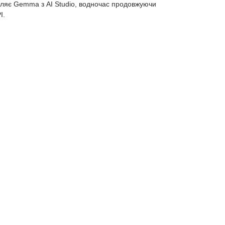
даляє Gemma з AI Studio, водночас продовжуючи
I.