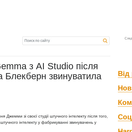
След
emma з AI Studio після
Від 
ка Блекберн звинуватила
Нов
Ком
Соц
 Джемми зі своєї студії штучного інтелекту після того,
штучного інтелекту у фабрикуванні звинувачень у
Har