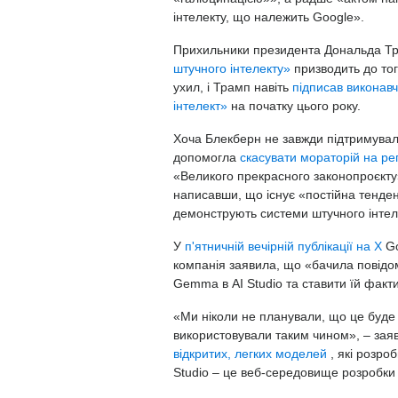
інтелекту, що належить Google».
Прихильники президента Дональда Тра
штучного інтелекту»
призводить до то
ухил, і Трамп навіть
підписав виконав
інтелект»
на початку цього року.
Хоча Блекберн не завжди підтримувала
допомогла
скасувати мораторій на рег
«Великого прекрасного законопроєкту»
написавши, що існує «постійна тенден
демонструють системи штучного інтел
У
п'ятничній вечірній публікації на X
G
компанія заявила, що «бачила повідо
Gemma в AI Studio та ставити їй факт
«Ми ніколи не планували, що це буде
використовували таким чином», – зая
відкритих, легких моделей
, які розро
Studio – це веб-середовище розробки д